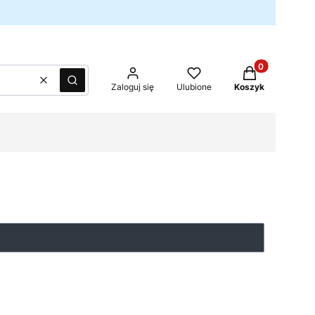
Produkty w kos
Wyczyść
Szukaj
Zaloguj się
Ulubione
Koszyk