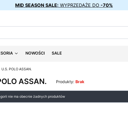
MID SEASON SALE:
WYPRZEDAŻE DO
-70%
ESORIA
NOWOŚCI
SALE
U.S. POLO ASSAN.
 POLO ASSAN.
Produkty:
Brak
 produktów
egorii nie ma obecnie żadnych produktów