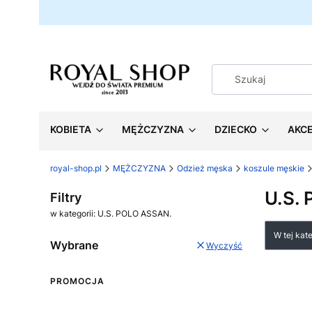
KOBIETA
MĘŻCZYZNA
DZIECKO
AKC
royal-shop.pl
MĘŻCZYZNA
Odzież męska
koszule męskie
U.S.
Filtry
w kategorii: U.S. POLO ASSAN.
Lista
W tej kat
Wybrane
Wyczyść
PROMOCJA