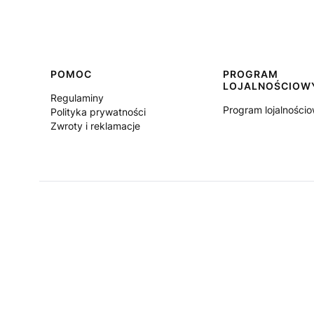
Linki w stopce
POMOC
PROGRAM
LOJALNOŚCIOW
Regulaminy
Program lojalności
Polityka prywatności
Zwroty i reklamacje