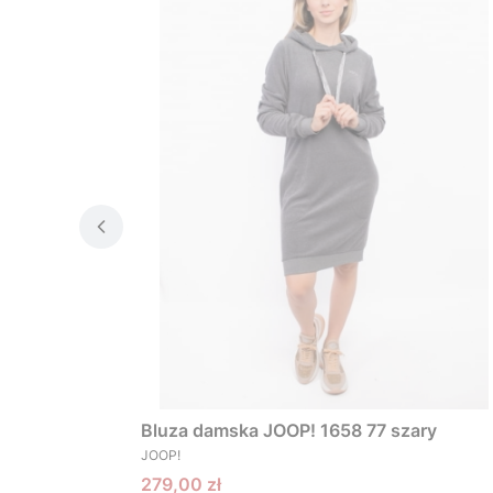
Bluza damska JOOP! 1658 77 szary
PRODUCENT
JOOP!
Cena promocyjna
279,00 zł