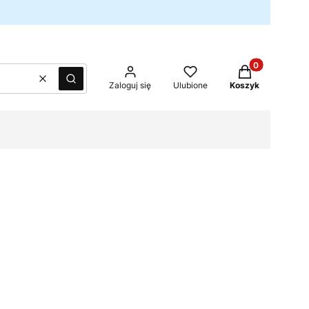
Produkty w kos
Wyczyść
Szukaj
Zaloguj się
Ulubione
Koszyk