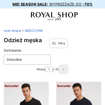
MID SEASON SALE:
WYPRZEDAŻE DO
-70%
royal-shop.pl
MĘŻCZYZNA
Odzież męska
Filtry
Lista produktów
Sortowanie:
Domyślne
Strona
z 35
Następne produkty
Bestseller
Bestseller