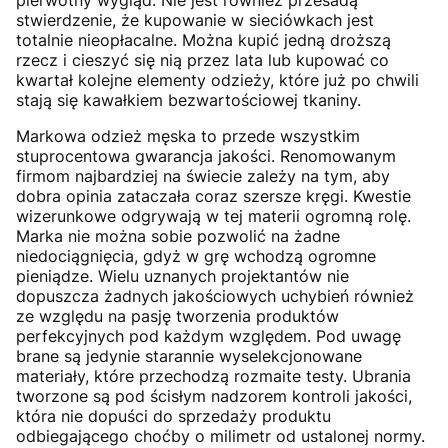
pierwotny wygląd. Nie jest również przesadą
stwierdzenie, że kupowanie w sieciówkach jest
totalnie nieopłacalne. Można kupić jedną droższą
rzecz i cieszyć się nią przez lata lub kupować co
kwartał kolejne elementy odzieży, które już po chwili
stają się kawałkiem bezwartościowej tkaniny.
Markowa odzież męska to przede wszystkim
stuprocentowa gwarancja jakości. Renomowanym
firmom najbardziej na świecie zależy na tym, aby
dobra opinia zataczała coraz szersze kręgi. Kwestie
wizerunkowe odgrywają w tej materii ogromną rolę.
Marka nie można sobie pozwolić na żadne
niedociągnięcia, gdyż w grę wchodzą ogromne
pieniądze. Wielu uznanych projektantów nie
dopuszcza żadnych jakościowych uchybień również
ze względu na pasję tworzenia produktów
perfekcyjnych pod każdym względem. Pod uwagę
brane są jedynie starannie wyselekcjonowane
materiały, które przechodzą rozmaite testy. Ubrania
tworzone są pod ścisłym nadzorem kontroli jakości,
która nie dopuści do sprzedaży produktu
odbiegającego choćby o milimetr od ustalonej normy.