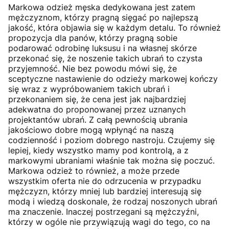
Markowa odzież męska dedykowana jest zatem
mężczyznom, którzy pragną sięgać po najlepszą
jakość, która objawia się w każdym detalu. To również
propozycja dla panów, którzy pragną sobie
podarować odrobinę luksusu i na własnej skórze
przekonać się, że noszenie takich ubrań to czysta
przyjemność. Nie bez powodu mówi się, że
sceptyczne nastawienie do odzieży markowej kończy
się wraz z wypróbowaniem takich ubrań i
przekonaniem się, że cena jest jak najbardziej
adekwatna do proponowanej przez uznanych
projektantów ubrań. Z całą pewnością ubrania
jakościowo dobre mogą wpłynąć na naszą
codzienność i poziom dobrego nastroju. Czujemy się
lepiej, kiedy wszystko mamy pod kontrolą, a z
markowymi ubraniami właśnie tak można się poczuć.
Markowa odzież to również, a może przede
wszystkim oferta nie do odrzucenia w przypadku
mężczyzn, którzy mniej lub bardziej interesują się
modą i wiedzą doskonale, że rodzaj noszonych ubrań
ma znaczenie. Inaczej postrzegani są mężczyźni,
którzy w ogóle nie przywiązują wagi do tego, co na