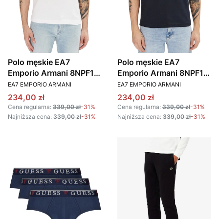
Polo męskie EA7
Polo męskie EA7
Emporio Armani 8NPF16
Emporio Armani 8NPF16
PRODUCENT
PRODUCENT
PJVUZ 1100 BIAŁY
PJVUZ 1562
EA7 EMPORIO ARMANI
EA7 EMPORIO ARMANI
GRANATOWY
Cena promocyjna
Cena promocyjna
234,00 zł
234,00 zł
Cena regularna:
339,00 zł
-31%
Cena regularna:
339,00 zł
-31%
Najniższa cena:
339,00 zł
-31%
Najniższa cena:
339,00 zł
-31%