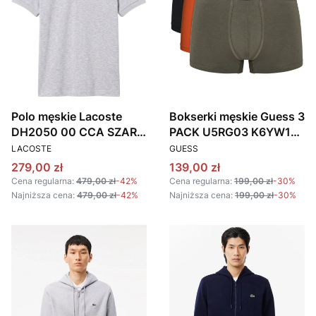
Polo męskie Lacoste
Bokserki męskie Guess 3
DH2050 00 CCA SZARY
PACK U5RG03 K6YW1
PRODUCENT
PRODUCENT
MELANŻ
F34P KOLOROWY
LACOSTE
GUESS
Cena promocyjna
Cena promocyjna
279,00 zł
139,00 zł
Cena regularna:
479,00 zł
-42%
Cena regularna:
199,00 zł
-30%
Najniższa cena:
479,00 zł
-42%
Najniższa cena:
199,00 zł
-30%