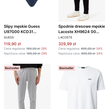
Slipy męskie Guess
Spodnie dresowe męskie
U97G00 KCD31
Lacoste XH9624 00
PRODUCENT
PRODUCENT
GRANATOWY
CZARNY
GUESS
LACOSTE
Cena promocyjna
Cena promocyjna
119,90 zł
329,99 zł
Cena regularna:
169,00 zł
-29%
Cena regularna:
499,00 zł
-34%
Najniższa cena:
169,00 zł
-29%
Najniższa cena:
499,00 zł
-34%
Bestseller
Bestseller