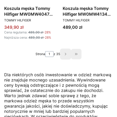
Koszula męska Tommy
Koszula męska Tommy
Hilfiger MW0MW40473
Hilfiger MW0MW41345
PRODUCENT
PRODUCENT
GRANATOWY
GRANATOWY
TOMMY HILFIGER
TOMMY HILFIGER
CZERWONY
Cena promocyjna
Cena
349,90 zł
489,00 zł
Cena regularna:
489,00 zł
-28%
Najniższa cena:
489,00 zł
-28%
Strona
z 35
Przejdź do ostatniej s
Dla niektórych osób inwestowanie w odzież markową
nie znajduje mocnego uzasadnienia. Wywindowane
ceny bywają odstręczające i z pewnością mogą
sprawiać, że ostatecznie do zakupu nie dochodzi.
Warto jednak zdawać sobie sprawę z tego, że
markowa odzież męska to przede wszystkim
gwarancja jakości, jakiej nie doświadczymy, kupując
notorycznie w mniej lub bardziej popularnych
sieciówkach. W przeciwieństwie do produktów