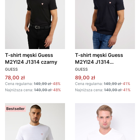
T-shirt męski Guess
T-shirt męski Guess
M2YI24 J1314 czarny
M2YI24 J1314
PRODUCENT
PRODUCENT
granatowy
GUESS
GUESS
Cena promocyjna
Cena promocyjna
78,00 zł
89,00 zł
Cena regularna:
149,99 zł
-48%
Cena regularna:
149,99 zł
-41%
Najniższa cena:
149,99 zł
-48%
Najniższa cena:
149,99 zł
-41%
Bestseller