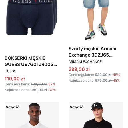
Szorty męskie Armani
Exchange 3DZJ65
BOKSERKI MĘSKIE
PRODUCENT
Z1XLZ niebieski
ARMANI EXCHANGE
GUESS U97G01JR003
Cena promocyjna
299,00 zł
PRODUCENT
GRANATOWE 3 PACK
GUESS
Cena regularna:
539,00 zł
-45%
Cena promocyjna
119,00 zł
Najniższa cena:
579,00 zł
-48%
Cena regularna:
189,00 zł
-37%
Najniższa cena:
189,00 zł
-37%
Nowość
Nowość