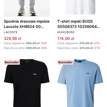
Spodnie dresowe męskie
T-shirt męski BOSS
Lacoste XH9624 00
50506373 10256064
PRODUCENT
PRODUCENT
SZARY
100 BIAŁY
LACOSTE
HUGO BOSS
Cena promocyjna
Cena promocyjna
329,99 zł
174,90 zł
Cena regularna:
499,00 zł
-34%
Cena regularna:
279,00 zł
-37%
Najniższa cena:
499,00 zł
-34%
Najniższa cena:
279,00 zł
-37%
Bestseller
Bestseller