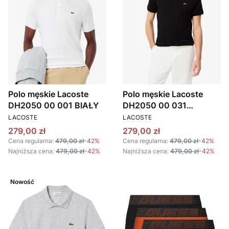
Polo męskie Lacoste
Polo męskie Lacoste
DH2050 00 001 BIAŁY
DH2050 00 031
PRODUCENT
PRODUCENT
CZARNY
LACOSTE
LACOSTE
Cena promocyjna
Cena promocyjna
279,00 zł
279,00 zł
Cena regularna:
479,00 zł
-42%
Cena regularna:
479,00 zł
-42%
Najniższa cena:
479,00 zł
-42%
Najniższa cena:
479,00 zł
-42%
Nowość