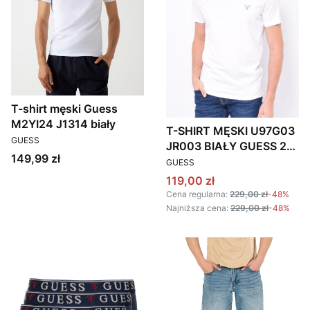
T-shirt męski Guess
M2YI24 J1314 biały
T-SHIRT MĘSKI U97G03
PRODUCENT
GUESS
JR003 BIAŁY GUESS 2-
Cena
149,99 zł
PRODUCENT
PACK STRETCH
GUESS
Cena promocyjna
119,00 zł
Cena regularna:
229,00 zł
-48%
Najniższa cena:
229,00 zł
-48%