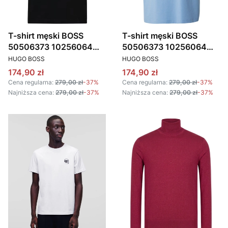
T-shirt męski BOSS
T-shirt męski BOSS
50506373 10256064
50506373 10256064
PRODUCENT
PRODUCENT
101 CZARNY
455 JASNONIEBIESKI
HUGO BOSS
HUGO BOSS
Cena promocyjna
Cena promocyjna
174,90 zł
174,90 zł
Cena regularna:
279,00 zł
-37%
Cena regularna:
279,00 zł
-37%
Najniższa cena:
279,00 zł
-37%
Najniższa cena:
279,00 zł
-37%