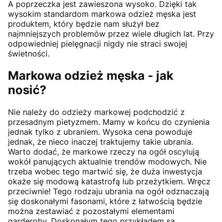
A poprzeczka jest zawieszona wysoko. Dzięki tak
wysokim standardom markowa odzież męska jest
produktem, który będzie nam służył bez
najmniejszych problemów przez wiele długich lat. Przy
odpowiedniej pielęgnacji nigdy nie straci swojej
świetności.
Markowa odzież męska - jak
nosić?
Nie należy do odzieży markowej podchodzić z
przesadnym pietyzmem. Mamy w końcu do czynienia
jednak tylko z ubraniem. Wysoka cena powoduje
jednak, że nieco inaczej traktujemy takie ubrania.
Warto dodać, że markowe rzeczy na ogół oscylują
wokół panujących aktualnie trendów modowych. Nie
trzeba wobec tego martwić się, że duża inwestycja
okaże się modową katastrofą lub przeżytkiem. Wręcz
przeciwnie! Tego rodzaju ubrania na ogół odznaczają
się doskonałymi fasonami, które z łatwością będzie
można zestawiać z pozostałymi elementami
garderoby. Doskonałym tego przykładem są