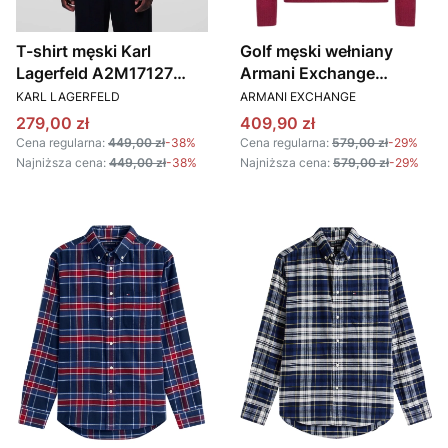
T-shirt męski Karl
Golf męski wełniany
Lagerfeld A2M17127
Armani Exchange
PRODUCENT
PRODUCENT
BIAŁY
8NZM3C ZM8AZ
KARL LAGERFELD
ARMANI EXCHANGE
BORDOWY
Cena promocyjna
Cena promocyjna
279,00 zł
409,90 zł
Cena regularna:
449,00 zł
-38%
Cena regularna:
579,00 zł
-29%
Najniższa cena:
449,00 zł
-38%
Najniższa cena:
579,00 zł
-29%