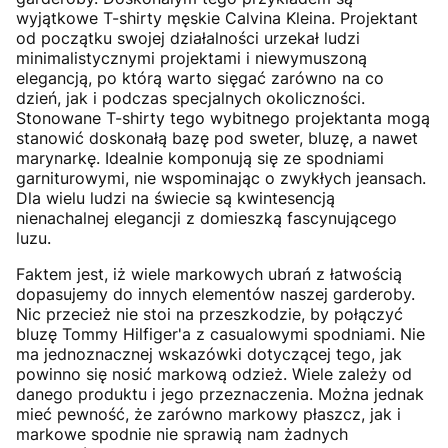
wyjątkowe T-shirty męskie Calvina Kleina. Projektant
od początku swojej działalności urzekał ludzi
minimalistycznymi projektami i niewymuszoną
elegancją, po którą warto sięgać zarówno na co
dzień, jak i podczas specjalnych okoliczności.
Stonowane T-shirty tego wybitnego projektanta mogą
stanowić doskonałą bazę pod sweter, bluzę, a nawet
marynarkę. Idealnie komponują się ze spodniami
garniturowymi, nie wspominając o zwykłych jeansach.
Dla wielu ludzi na świecie są kwintesencją
nienachalnej elegancji z domieszką fascynującego
luzu.
Faktem jest, iż wiele markowych ubrań z łatwością
dopasujemy do innych elementów naszej garderoby.
Nic przecież nie stoi na przeszkodzie, by połączyć
bluzę Tommy Hilfiger'a z casualowymi spodniami. Nie
ma jednoznacznej wskazówki dotyczącej tego, jak
powinno się nosić markową odzież. Wiele zależy od
danego produktu i jego przeznaczenia. Można jednak
mieć pewność, że zarówno markowy płaszcz, jak i
markowe spodnie nie sprawią nam żadnych