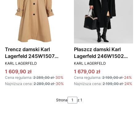
Trencz damski Karl
Płaszcz damski Karl
Lagerfeld 245W1507
Lagerfeld 246W1502
PRODUCENT
PRODUCENT
beżowy
czarny monogram
KARL LAGERFELD
KARL LAGERFELD
Cena promocyjna
Cena promocyjna
1 609,90 zł
1 679,00 zł
Cena regularna:
2 289,00 zł
-30%
Cena regularna:
2 199,00 zł
-24%
Najniższa cena:
2 289,00 zł
-30%
Najniższa cena:
2 199,00 zł
-24%
Strona
z 1