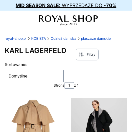
MID SEASON SALE:
WYPRZEDAŻE DO
-70%
royal-shop.pl
KOBIETA
Odzież damska
płaszcze damskie
KARL LAGERFELD
Filtry
Lista produktów
Sortowanie:
Domyślne
Strona
z 1