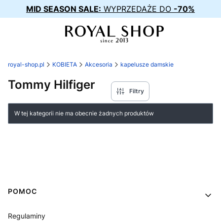
MID SEASON SALE:
WYPRZEDAŻE DO
-70%
royal-shop.pl
KOBIETA
Akcesoria
kapelusze damskie
Tommy Hilfiger
Filtry
Lista produktów
W tej kategorii nie ma obecnie żadnych produktów
Linki w stopce
POMOC
Regulaminy