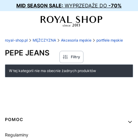
MID SEASON SALE:
WYPRZEDAŻE DO
-70%
royal-shop.pl
MĘŻCZYZNA
Akcesoria męskie
portfele męskie
PEPE JEANS
Filtry
Lista produktów
W tej kategorii nie ma obecnie żadnych produktów
Linki w stopce
POMOC
Regulaminy