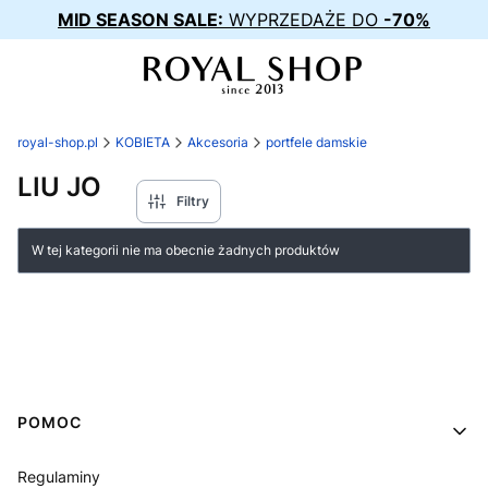
MID SEASON SALE:
WYPRZEDAŻE DO
-70%
royal-shop.pl
KOBIETA
Akcesoria
portfele damskie
LIU JO
Filtry
Lista produktów
W tej kategorii nie ma obecnie żadnych produktów
Linki w stopce
POMOC
Regulaminy