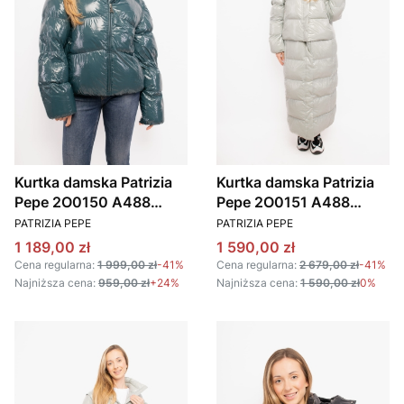
Kurtka damska Patrizia
Kurtka damska Patrizia
Pepe 2O0150 A488
Pepe 2O0151 A488
PRODUCENT
PRODUCENT
zielony
szary
PATRIZIA PEPE
PATRIZIA PEPE
Cena promocyjna
Cena promocyjna
1 189,00 zł
1 590,00 zł
Cena regularna:
1 999,00 zł
-41%
Cena regularna:
2 679,00 zł
-41%
Najniższa cena:
959,00 zł
+24%
Najniższa cena:
1 590,00 zł
0%