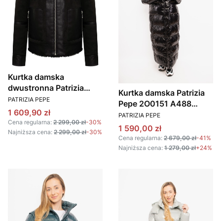
Kurtka damska
dwustronna Patrizia
Kurtka damska Patrizia
PRODUCENT
Pepe 2O0176 E075
PATRIZIA PEPE
Pepe 2O0151 A488
CZARNY
Cena promocyjna
1 609,90 zł
PRODUCENT
czarny
PATRIZIA PEPE
Cena regularna:
2 299,00 zł
-30%
Cena promocyjna
1 590,00 zł
Najniższa cena:
2 299,00 zł
-30%
Cena regularna:
2 679,00 zł
-41%
Najniższa cena:
1 279,00 zł
+24%