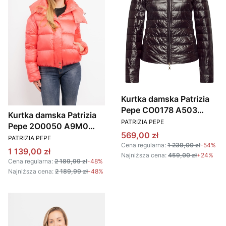
Kurtka damska Patrizia
Pepe CO0178 A503
Kurtka damska Patrizia
PRODUCENT
czarny
PATRIZIA PEPE
Pepe 2O0050 A9M0
Cena promocyjna
569,00 zł
PRODUCENT
Koralowy
PATRIZIA PEPE
Cena regularna:
1 239,00 zł
-54%
Cena promocyjna
1 139,00 zł
Najniższa cena:
459,00 zł
+24%
Cena regularna:
2 189,99 zł
-48%
Najniższa cena:
2 189,99 zł
-48%