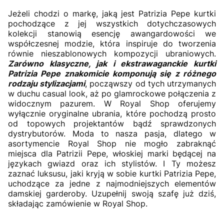
Jeżeli chodzi o markę, jaką jest Patrizia Pepe kurtki
pochodzące z jej wszystkich dotychczasowych
kolekcji stanowią esencję awangardowości we
współczesnej modzie, która inspiruje do tworzenia
równie nieszablonowych kompozycji ubraniowych.
Zarówno klasyczne, jak i ekstrawaganckie kurtki
Patrizia Pepe znakomicie komponują się z różnego
rodzaju stylizacjami
, począwszy od tych utrzymanych
w duchu casual look, aż po glamrockowe połączenia z
widocznym pazurem. W Royal Shop oferujemy
wyłącznie oryginalne ubrania, które pochodzą prosto
od topowych projektantów bądź sprawdzonych
dystrybutorów. Moda to nasza pasja, dlatego w
asortymencie Royal Shop nie mogło zabraknąć
miejsca dla Patrizii Pepe, włoskiej marki będącej na
językach gwiazd oraz ich stylistów. I Ty możesz
zaznać luksusu, jaki kryją w sobie kurtki Patrizia Pepe,
uchodzące za jedne z najmodniejszych elementów
damskiej garderoby. Uzupełnij swoją szafę już dziś,
składając zamówienie w Royal Shop.