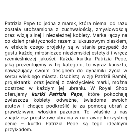
Patrizia Pepe to jedna z marek, która niemal od razu
została utożsamiona z zuchwałością, zmysłowością
oraz wizją silnej i niezależnej kobiety. Marka łączy na
co dzień praktyczność razem z luksusowym blaskiem,
w efekcie czego projekty są w stanie przypaść do
gustu każdej miłośniczce nieziemskiej estetyki i wręcz
rzemieślniczej jakości. Każda kurtka Patrizia Pepe,
jaką prezentujemy w tej kategorii, to wyraz kunsztu,
nawiązujący swoim designem do dynamiki życia w
sercu wielkiego miasta. Osobistą wizję Patrizii Bambi,
projektantki oraz jednej z założycielek marki, można
dostrzec w każdym jej ubraniu. W Royal Shop
oferujemy
kurtki Patrizia Pepe
, które pokochają
zwłaszcza kobiety odważne, świadome swoich
atutów i chcące podkreślić je za pomocą ubrań z
prawdziwym, włoskim pazurem. To właśnie u nas
znajdziesz prestiżowe ubrania w naprawdę korzystnej
cenie – kurtki Patrizia Pepe są tego idealnym
przykładem.