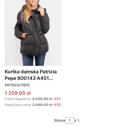
Kurtka damska Patrizia
Pepe 8O0143 A451
PRODUCENT
czarny
PATRIZIA PEPE
Cena promocyjna
1 209,00 zł
Cena regularna:
2 349,00 zł
-49%
Najniższa cena:
2 349,00 zł
-49%
Strona
z 1