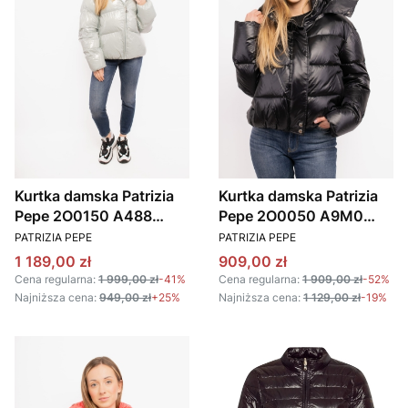
Kurtka damska Patrizia
Kurtka damska Patrizia
Pepe 2O0150 A488
Pepe 2O0050 A9M0
PRODUCENT
PRODUCENT
szary
czarny
PATRIZIA PEPE
PATRIZIA PEPE
Cena promocyjna
Cena promocyjna
1 189,00 zł
909,00 zł
Cena regularna:
1 999,00 zł
-41%
Cena regularna:
1 909,00 zł
-52%
Najniższa cena:
949,00 zł
+25%
Najniższa cena:
1 129,00 zł
-19%