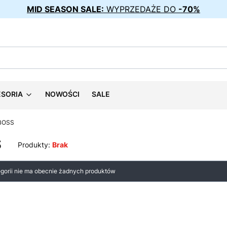
MID SEASON SALE:
WYPRZEDAŻE DO
-70%
ESORIA
NOWOŚCI
SALE
BOSS
S
Produkty:
Brak
 produktów
egorii nie ma obecnie żadnych produktów