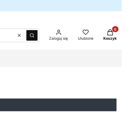
Produkty w kos
Wyczyść
Szukaj
Zaloguj się
Ulubione
Koszyk