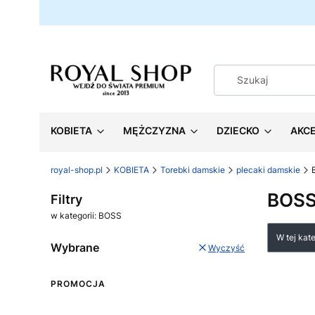
KOBIETA
MĘŻCZYZNA
DZIECKO
AKC
royal-shop.pl
KOBIETA
Torebki damskie
plecaki damskie
BOS
Filtry
w kategorii: BOSS
Lista
W tej kat
Wybrane
Wyczyść
PROMOCJA