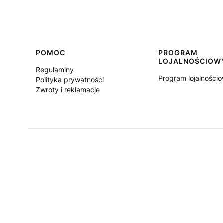
Linki w stopce
POMOC
PROGRAM
LOJALNOŚCIOW
Regulaminy
Program lojalności
Polityka prywatności
Zwroty i reklamacje