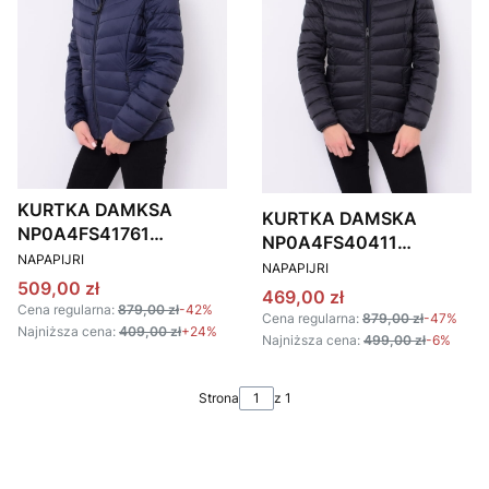
KURTKA DAMKSA
KURTKA DAMSKA
NP0A4FS41761
NP0A4FS40411
PRODUCENT
Napapijri AREONS
NAPAPIJRI
PRODUCENT
Napapijri AREONS
NAPAPIJRI
GRANATOWA
Cena promocyjna
509,00 zł
CZARNA
Cena promocyjna
469,00 zł
Cena regularna:
879,00 zł
-42%
Cena regularna:
879,00 zł
-47%
Najniższa cena:
409,00 zł
+24%
Najniższa cena:
499,00 zł
-6%
Strona
z 1