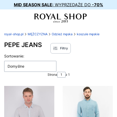
MID SEASON SALE:
WYPRZEDAŻE DO
-70%
royal-shop.pl
MĘŻCZYZNA
Odzież męska
koszule męskie
PEPE JEANS
Filtry
Lista produktów
Sortowanie:
Domyślne
Strona
z 1