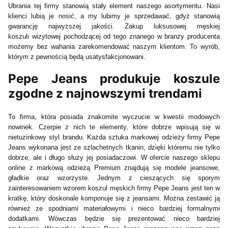
Ubrania tej firmy stanowią stały element naszego asortymentu. Nasi
klienci lubią je nosić, a my lubimy je sprzedawać, gdyż stanowią
gwarancję najwyższej jakości. Zakup luksusowej męskiej
koszuli wizytowej pochodzącej od tego znanego w branży producenta
możemy bez wahania zarekomendować naszym klientom. To wyrób,
którym z pewnością będą usatysfakcjonowani.
Pepe Jeans produkuje koszule
zgodne z najnowszymi trendami
To firma, która posiada znakomite wyczucie w kwestii modowych
nowinek. Czerpie z nich te elementy, które dobrze wpisują się w
nietuzinkowy styl brandu. Każda sztuka markowej odzieży firmy Pepe
Jeans wykonana jest ze szlachetnych tkanin, dzięki któremu nie tylko
dobrze, ale i długo służy jej posiadaczowi. W ofercie naszego sklepu
online z markową odzieżą Premium znajdują się modele jeansowe,
gładkie oraz wzorzyste. Jednym z cieszących się sporym
zainteresowaniem wzorem koszul męskich firmy Pepe Jeans jest ten w
kratkę, który doskonale komponuje się z jeansami. Można zestawić ją
również ze spodniami materiałowymi i nieco bardziej formalnymi
dodatkami. Wówczas będzie się prezentować nieco bardziej