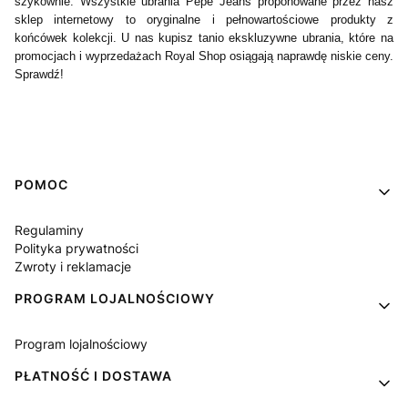
szykownie. Wszystkie ubrania Pepe Jeans proponowane przez nasz
sklep internetowy to oryginalne i pełnowartościowe produkty z
końcówek kolekcji. U nas kupisz tanio ekskluzywne ubrania, które na
promocjach i wyprzedażach Royal Shop osiągają naprawdę niskie ceny.
Sprawdź!
Linki w stopce
POMOC
Regulaminy
Polityka prywatności
Zwroty i reklamacje
PROGRAM LOJALNOŚCIOWY
Program lojalnościowy
PŁATNOŚĆ I DOSTAWA