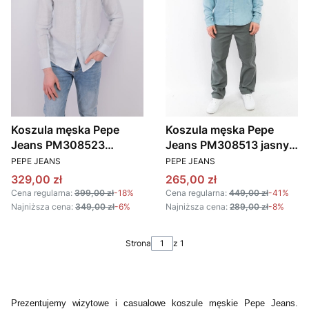
Koszula męska Pepe
Koszula męska Pepe
Jeans PM308523
Jeans PM308513 jasny
PRODUCENT
PRODUCENT
niebieski
niebieski
PEPE JEANS
PEPE JEANS
Cena promocyjna
Cena promocyjna
329,00 zł
265,00 zł
Cena regularna:
399,00 zł
-18%
Cena regularna:
449,00 zł
-41%
Najniższa cena:
349,00 zł
-6%
Najniższa cena:
289,00 zł
-8%
Strona
z 1
Prezentujemy wizytowe i casualowe koszule męskie Pepe Jeans.