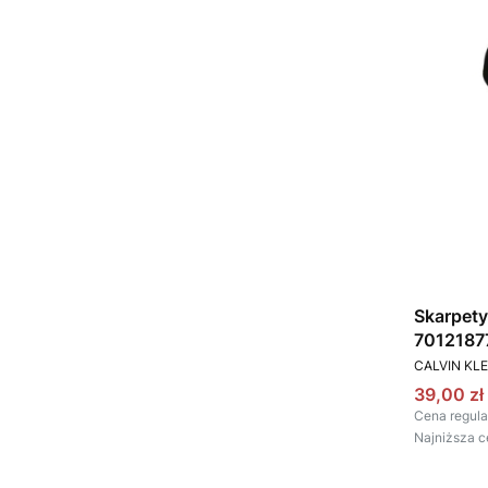
Skarpety
70121877
PRODUCEN
CALVIN KLE
Cena pr
39,00 zł
Cena regula
Najniższa c