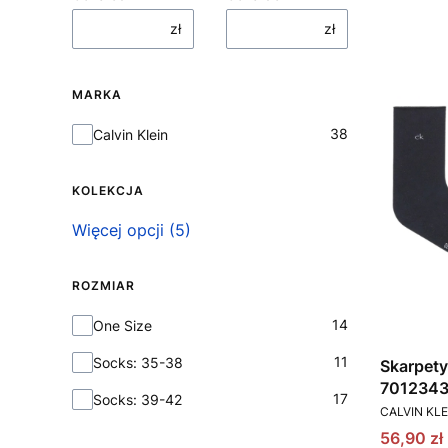
zł
zł
MARKA
Marka
38
Calvin Klein
KOLEKCJA
Kolekcja
Więcej opcji (5)
ROZMIAR
Rozmiar
14
One Size
11
Socks: 35-38
Skarpety
7012343
17
Socks: 39-42
PRODUCEN
CALVIN KLE
Cena pr
56,90 zł