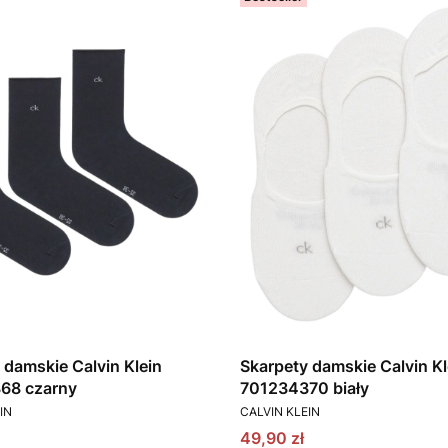
 damskie Calvin Klein
Skarpety damskie Calvin Kl
68 czarny
701234370 biały
T
PRODUCENT
IN
CALVIN KLEIN
omocyjna
Cena promocyjna
49,90 zł