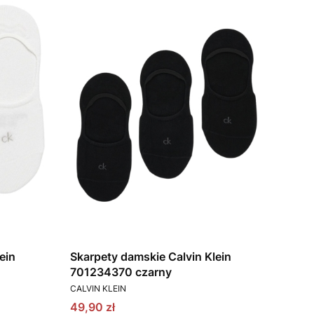
ein
Skarpety damskie Calvin Klein
701234370 czarny
PRODUCENT
CALVIN KLEIN
Cena promocyjna
49,90 zł