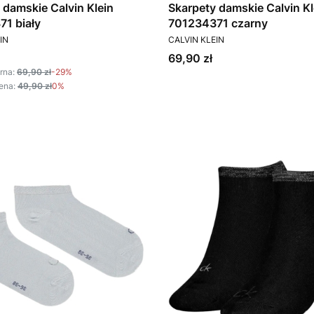
 damskie Calvin Klein
Skarpety damskie Calvin Kl
1 biały
701234371 czarny
T
PRODUCENT
IN
CALVIN KLEIN
omocyjna
Cena
69,90 zł
rna:
69,90 zł
-29%
ena:
49,90 zł
0%