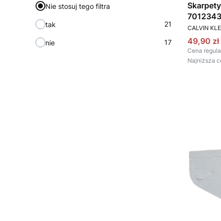
Skarpety
Nie stosuj tego filtra
70123437
21
tak
PRODUCEN
CALVIN KLE
Cena pr
49,90 zł
17
nie
Cena regula
Najniższa c