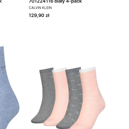
ack
701224116 biały 4-pack
PRODUCENT
CALVIN KLEIN
Cena
129,90 zł