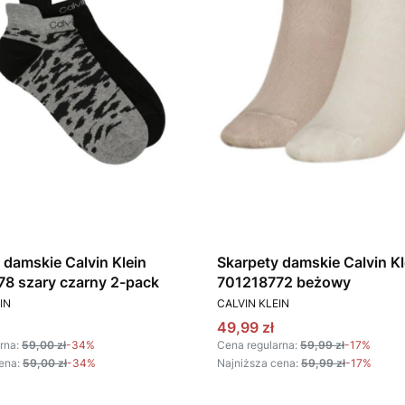
 damskie Calvin Klein
Skarpety damskie Calvin Kl
8 szary czarny 2-pack
701218772 beżowy
T
PRODUCENT
IN
CALVIN KLEIN
omocyjna
Cena promocyjna
49,99 zł
rna:
59,00 zł
-34%
Cena regularna:
59,99 zł
-17%
ena:
59,00 zł
-34%
Najniższa cena:
59,99 zł
-17%