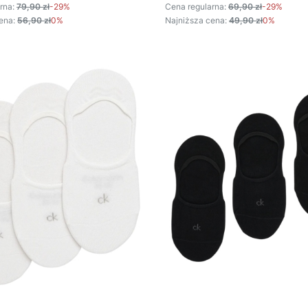
rna:
79,90 zł
-29%
Cena regularna:
69,90 zł
-29%
ena:
56,90 zł
0%
Najniższa cena:
49,90 zł
0%