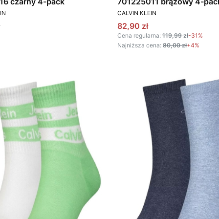
16 czarny 4-pack
701225011 brązowy 4-p
T
PRODUCENT
IN
CALVIN KLEIN
Cena promocyjna
82,90 zł
Cena regularna:
119,99 zł
-31%
Najniższa cena:
80,00 zł
+4%