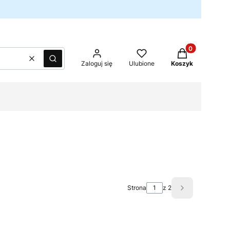
Produkty w kos
Wyczyść
Szukaj
Zaloguj się
Ulubione
Koszyk
Strona
z 2
Następne pro