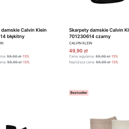
 damskie Calvin Klein
Skarpety damskie Calvin Kl
4 błękitny
701230614 czarny
T
PRODUCENT
IN
CALVIN KLEIN
omocyjna
Cena promocyjna
49,90 zł
rna:
59,00 zł
-15%
Cena regularna:
59,00 zł
-15%
ena:
59,00 zł
-15%
Najniższa cena:
59,00 zł
-15%
Bestseller