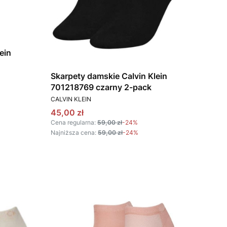
ein
Skarpety damskie Calvin Klein
701218769 czarny 2-pack
PRODUCENT
CALVIN KLEIN
Cena promocyjna
45,00 zł
Cena regularna:
59,00 zł
-24%
Najniższa cena:
59,00 zł
-24%