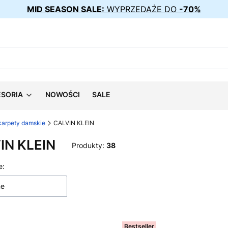
MID SEASON SALE:
WYPRZEDAŻE DO
-70%
ESORIA
NOWOŚCI
SALE
karpety damskie
CALVIN KLEIN
IN KLEIN
Produkty:
38
 produktów
e:
ne
Bestseller