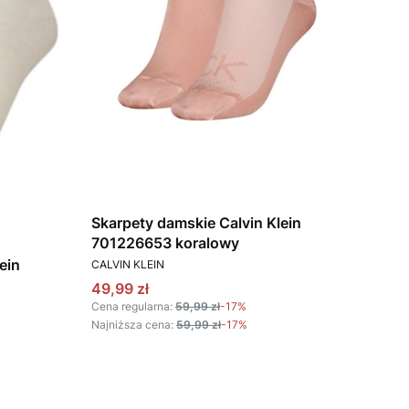
Skarpety damskie Calvin Klein
701226653 koralowy
PRODUCENT
ein
CALVIN KLEIN
Cena promocyjna
49,99 zł
Cena regularna:
59,99 zł
-17%
Najniższa cena:
59,99 zł
-17%