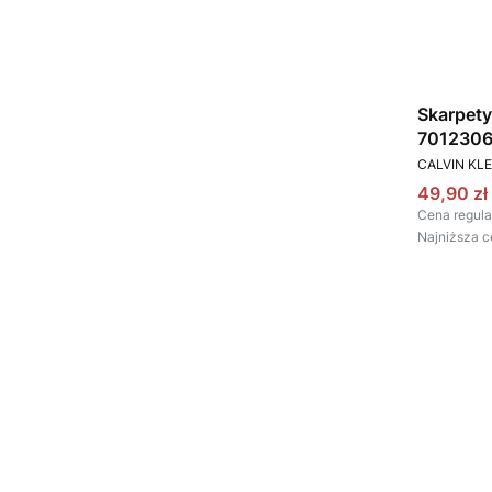
Skarpety
70123061
PRODUCEN
CALVIN KLE
Cena pr
49,90 zł
Cena regula
Najniższa c