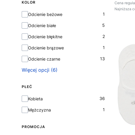
KOLOR
Cena regula
Najniższa c
Kolor
1
Odcienie beżowe
5
Odcienie białe
2
Odcienie błękitne
1
Odcienie brązowe
13
Odcienie czarne
Więcej opcji (6)
PŁEĆ
Płeć
36
Kobieta
1
Mężczyzna
PROMOCJA