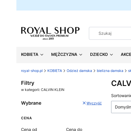
KOBIETA
MĘŻCZYZNA
DZIECKO
AKC
royal-shop.pl
KOBIETA
Odzież damska
bielizna damska
s
CALV
Filtry
w kategorii: CALVIN KLEIN
Lista
Sortowani
Wybrane
Wyczyść
Domyśl
CENA
Cena od
Cena do