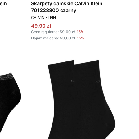
ein
Skarpety damskie Calvin Klein
701228800 czarny
PRODUCENT
CALVIN KLEIN
Cena promocyjna
49,90 zł
Cena regularna:
59,00 zł
-15%
Najniższa cena:
59,00 zł
-15%