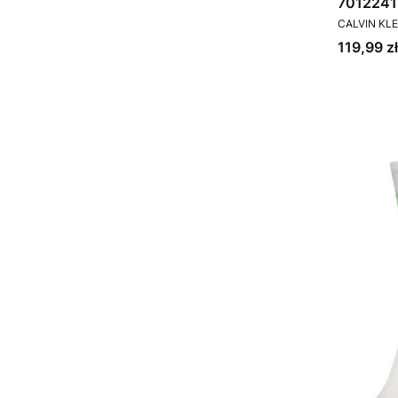
7012241
PRODUCEN
CALVIN KLE
Cena
119,99 zł