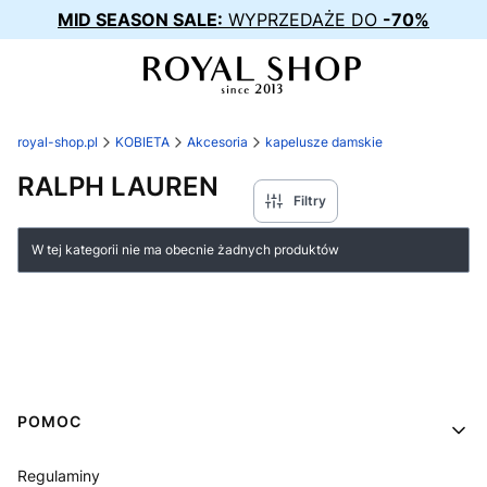
MID SEASON SALE:
WYPRZEDAŻE DO
-70%
royal-shop.pl
KOBIETA
Akcesoria
kapelusze damskie
RALPH LAUREN
Filtry
Lista produktów
W tej kategorii nie ma obecnie żadnych produktów
Linki w stopce
POMOC
Regulaminy