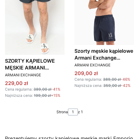
Szorty męskie kąpielowe
Armani Exchange
SZORTY KĄPIELOWE
PRODUCENT
953034 CC623
ARMANI EXCHANGE
MĘSKIE ARMANI
granatowy
Cena promocyjna
209,00 zł
PRODUCENT
EXCHANGE 953035
ARMANI EXCHANGE
Cena regularna:
389,00 zł
-46%
CC630 GRANATOWE
Cena promocyjna
229,00 zł
Najniższa cena:
359,00 zł
-42%
Cena regularna:
389,00 zł
-41%
Najniższa cena:
199,00 zł
+15%
Strona
z 1
Prezentujemy szorty kąpielowe męskie marki Emporio