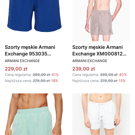
Szorty męskie Armani
Szorty męskie Armani
Exchange 953035
Exchange XM000812
PRODUCENT
PRODUCENT
CC630 niebieski
AF13556 beżowy
ARMANI EXCHANGE
ARMANI EXCHANGE
Cena promocyjna
Cena promocyjna
229,00 zł
239,00 zł
Cena regularna:
389,00 zł
-41%
Cena regularna:
399,00 zł
-40%
Najniższa cena:
279,90 zł
-18%
Najniższa cena:
279,90 zł
-15%