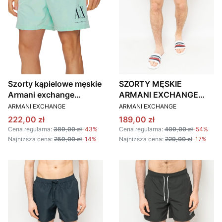
Szorty kąpielowe męskie
SZORTY MĘSKIE
Armani exchange
ARMANI EXCHANGE
PRODUCENT
PRODUCENT
953034 CC623
953060 3R631 BIAŁE
ARMANI EXCHANGE
ARMANI EXCHANGE
turkusowy
Cena promocyjna
Cena promocyjna
222,00 zł
189,00 zł
Cena regularna:
389,00 zł
-43%
Cena regularna:
409,00 zł
-54%
Najniższa cena:
259,00 zł
-14%
Najniższa cena:
229,00 zł
-17%