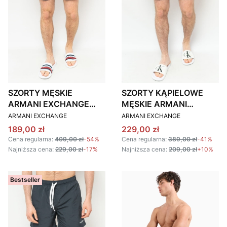
SZORTY MĘSKIE
SZORTY KĄPIELOWE
ARMANI EXCHANGE
MĘSKIE ARMANI
PRODUCENT
PRODUCENT
953060 3R631
EXCHANGE 953035
ARMANI EXCHANGE
ARMANI EXCHANGE
GRANATOWE
CC630 CZARNE
Cena promocyjna
Cena promocyjna
189,00 zł
229,00 zł
Cena regularna:
409,00 zł
-54%
Cena regularna:
389,00 zł
-41%
Najniższa cena:
229,00 zł
-17%
Najniższa cena:
209,00 zł
+10%
Bestseller