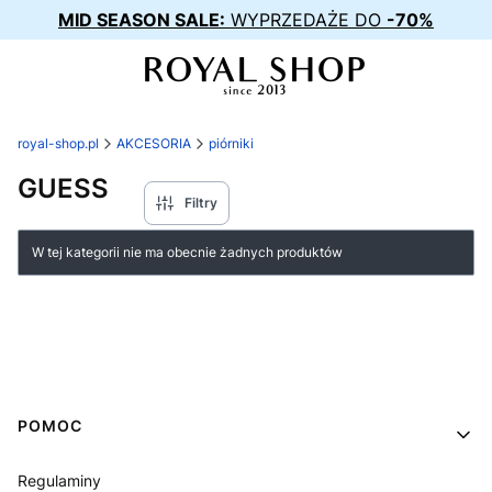
MID SEASON SALE:
WYPRZEDAŻE DO
-70%
royal-shop.pl
AKCESORIA
piórniki
GUESS
Filtry
Lista produktów
W tej kategorii nie ma obecnie żadnych produktów
Linki w stopce
POMOC
Regulaminy