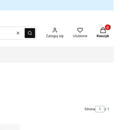
Produkty w kos
Wyczyść
Szukaj
Zaloguj się
Ulubione
Koszyk
Strona
z 1