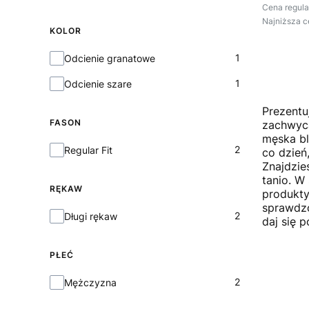
Cena regula
Najniższa c
KOLOR
Kolor
1
Odcienie granatowe
1
Odcienie szare
Prezentu
FASON
zachwyca
męska bl
Fason
2
Regular Fit
co dzień
Znajdzie
tanio. W
RĘKAW
produkty
sprawdzo
Rękaw
2
Długi rękaw
daj się 
PŁEĆ
Płeć
2
Mężczyzna