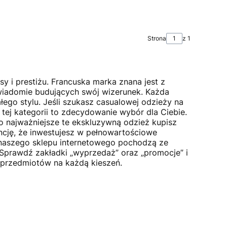
Strona
z 1
y i prestiżu. Francuska marka znana jest z
wiadomie budujących swój wizerunek. Każda
ego stylu. Jeśli szukasz casualowej odzieży na
 tej kategorii to zdecydowanie wybór dla Ciebie.
o najważniejsze te ekskluzywną odzież kupisz
ncję, że inwestujesz w pełnowartościowe
 naszego sklepu internetowego pochodzą ze
 Sprawdź zakładki „wyprzedaż” oraz „promocje” i
 przedmiotów na każdą kieszeń.