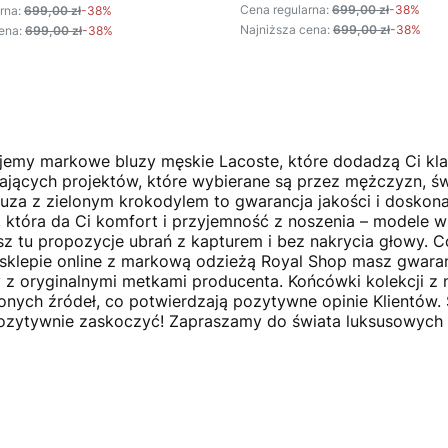
Cena regularna:
699,00 zł
-38%
rna:
699,00 zł
-38%
Najniższa cena:
699,00 zł
-38%
ena:
699,00 zł
-38%
jemy markowe bluzy męskie Lacoste, które dodadzą Ci klas
jących projektów, które wybierane są przez mężczyzn, ś
uza z zielonym krokodylem to gwarancja jakości i doskonał
, która da Ci komfort i przyjemność z noszenia – modele w
sz tu propozycje ubrań z kapturem i bez nakrycia głowy. C
 sklepie online z markową odzieżą Royal Shop masz gwara
 z oryginalnymi metkami producenta. Końcówki kolekcji z
nych źródeł, co potwierdzają pozytywne opinie Klientów.
pozytywnie zaskoczyć! Zapraszamy do świata luksusowych