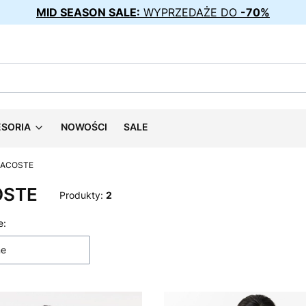
MID SEASON SALE:
WYPRZEDAŻE DO
-70%
ESORIA
NOWOŚCI
SALE
LACOSTE
OSTE
Produkty:
2
 produktów
e:
ne