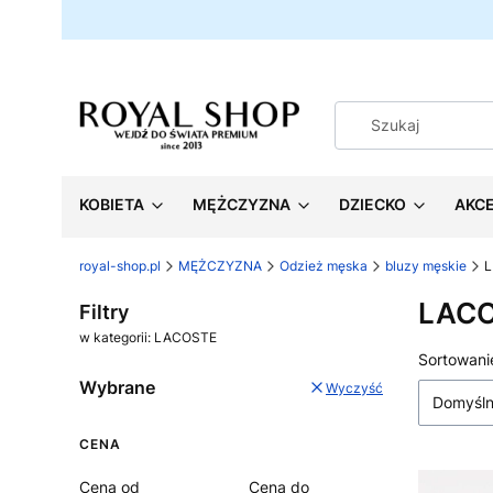
KOBIETA
MĘŻCZYZNA
DZIECKO
AKC
royal-shop.pl
MĘŻCZYZNA
Odzież męska
bluzy męskie
LAC
Filtry
w kategorii: LACOSTE
Lista
Sortowani
Wybrane
Wyczyść
Domyśl
CENA
Cena od
Cena do