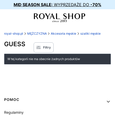
MID SEASON SALE:
WYPRZEDAŻE DO
-70%
royal-shop.pl
MĘŻCZYZNA
Akcesoria męskie
szaliki męskie
GUESS
Filtry
Lista produktów
W tej kategorii nie ma obecnie żadnych produktów
Linki w stopce
POMOC
Regulaminy