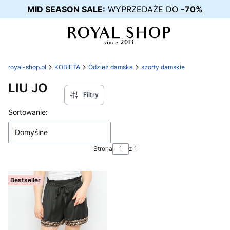
MID SEASON SALE:
WYPRZEDAŻE DO
-70%
royal-shop.pl
KOBIETA
Odzież damska
szorty damskie
LIU JO
Filtry
Lista produktów
Sortowanie:
Domyślne
Strona
z 1
Bestseller