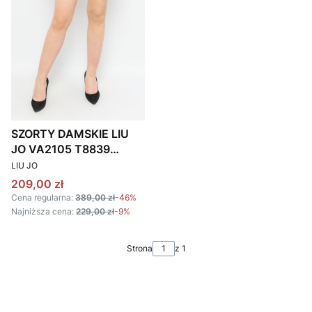
SZORTY DAMSKIE LIU
JO VA2105 T8839
PRODUCENT
S9727 CZARNE
LIU JO
Cena promocyjna
209,00 zł
Cena regularna:
389,00 zł
-46%
Najniższa cena:
229,00 zł
-9%
Strona
z 1