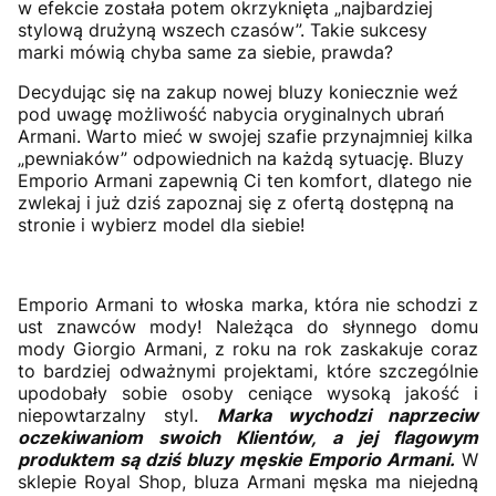
w efekcie została potem okrzyknięta „najbardziej
stylową drużyną wszech czasów”. Takie sukcesy
marki mówią chyba same za siebie, prawda?
Decydując się na zakup nowej bluzy koniecznie weź
pod uwagę możliwość nabycia oryginalnych ubrań
Armani. Warto mieć w swojej szafie przynajmniej kilka
„pewniaków” odpowiednich na każdą sytuację. Bluzy
Emporio Armani zapewnią Ci ten komfort, dlatego nie
zwlekaj i już dziś zapoznaj się z ofertą dostępną na
stronie i wybierz model dla siebie!
Emporio Armani to włoska marka, która nie schodzi z
ust znawców mody! Należąca do słynnego domu
mody Giorgio Armani, z roku na rok zaskakuje coraz
to bardziej odważnymi projektami, które szczególnie
upodobały sobie osoby ceniące wysoką jakość i
niepowtarzalny styl.
Marka wychodzi naprzeciw
oczekiwaniom swoich Klientów, a jej flagowym
produktem są dziś bluzy męskie Emporio Armani.
W
sklepie Royal Shop, bluza Armani męska ma niejedną