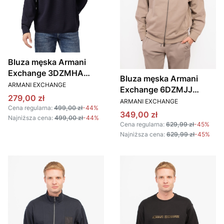
Bluza męska Armani
Exchange 3DZMHA
Bluza męska Armani
PRODUCENT
ZJXQZ granatowy
ARMANI EXCHANGE
Exchange 6DZMJJ
Cena promocyjna
279,00 zł
PRODUCENT
ZJ4XZ beżowy
ARMANI EXCHANGE
Cena regularna:
499,00 zł
-44%
Cena promocyjna
349,00 zł
Najniższa cena:
499,00 zł
-44%
Cena regularna:
629,99 zł
-45%
Najniższa cena:
629,99 zł
-45%