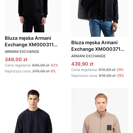
Bluza męska Armani
Bluza męska Armani
Exchange XM000311
Exchange XM000371
PRODUCENT
AF10365 czarny
ARMANI EXCHANGE
PRODUCENT
AF10818 granatowy
ARMANI EXCHANGE
Cena promocyjna
349,00 zł
Cena promocyjna
439,90 zł
Cena regularna:
599,00 zł
-42%
Cena regularna:
619,90 zł
-29%
Najniższa cena:
379,00 zł
-8%
Najniższa cena:
619,90 zł
-29%