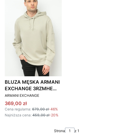
BLUZA MĘSKA ARMANI
EXCHANGE 3RZMHE
PRODUCENT
ZJZDZ BEŻOWA
ARMANI EXCHANGE
Cena promocyjna
369,00 zł
Cena regularna:
679,00 zł
-46%
Najniższa cena:
459,00 zł
-20%
Strona
z 1