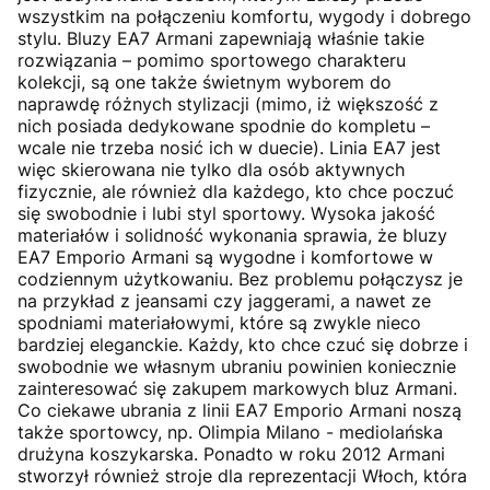
wszystkim na połączeniu komfortu, wygody i dobrego
stylu. Bluzy EA7 Armani zapewniają właśnie takie
rozwiązania – pomimo sportowego charakteru
kolekcji, są one także świetnym wyborem do
naprawdę różnych stylizacji (mimo, iż większość z
nich posiada dedykowane spodnie do kompletu –
wcale nie trzeba nosić ich w duecie). Linia EA7 jest
więc skierowana nie tylko dla osób aktywnych
fizycznie, ale również dla każdego, kto chce poczuć
się swobodnie i lubi styl sportowy. Wysoka jakość
materiałów i solidność wykonania sprawia, że bluzy
EA7 Emporio Armani są wygodne i komfortowe w
codziennym użytkowaniu. Bez problemu połączysz je
na przykład z jeansami czy jaggerami, a nawet ze
spodniami materiałowymi, które są zwykle nieco
bardziej eleganckie. Każdy, kto chce czuć się dobrze i
swobodnie we własnym ubraniu powinien koniecznie
zainteresować się zakupem markowych bluz Armani.
Co ciekawe ubrania z linii EA7 Emporio Armani noszą
także sportowcy, np. Olimpia Milano - mediolańska
drużyna koszykarska. Ponadto w roku 2012 Armani
stworzył również stroje dla reprezentacji Włoch, która