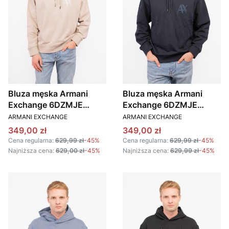
Bluza męska Armani
Bluza męska Armani
Exchange 6DZMJE
Exchange 6DZMJE
PRODUCENT
PRODUCENT
ZJ4XZ beżowy
ZJ4XZ granatowy
ARMANI EXCHANGE
ARMANI EXCHANGE
Cena promocyjna
Cena promocyjna
349,00 zł
349,00 zł
Cena regularna:
629,99 zł
-45%
Cena regularna:
629,99 zł
-45%
Najniższa cena:
629,00 zł
-45%
Najniższa cena:
629,99 zł
-45%