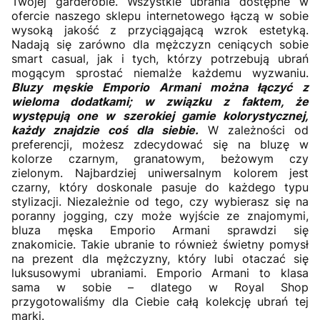
Twojej garderobie. Wszystkie ubrania dostępne w
ofercie naszego sklepu internetowego łączą w sobie
wysoką jakość z przyciągającą wzrok estetyką.
Nadają się zarówno dla mężczyzn ceniących sobie
smart casual, jak i tych, którzy potrzebują ubrań
mogącym sprostać niemalże każdemu wyzwaniu.
Bluzy męskie Emporio Armani można łączyć z
wieloma dodatkami; w związku z faktem, że
występują one w szerokiej gamie kolorystycznej,
każdy znajdzie coś dla siebie.
W zależności od
preferencji, możesz zdecydować się na bluzę w
kolorze czarnym, granatowym, beżowym czy
zielonym. Najbardziej uniwersalnym kolorem jest
czarny, który doskonale pasuje do każdego typu
stylizacji. Niezależnie od tego, czy wybierasz się na
poranny jogging, czy może wyjście ze znajomymi,
bluza męska Emporio Armani sprawdzi się
znakomicie. Takie ubranie to również świetny pomysł
na prezent dla mężczyzny, który lubi otaczać się
luksusowymi ubraniami. Emporio Armani to klasa
sama w sobie – dlatego w Royal Shop
przygotowaliśmy dla Ciebie całą kolekcję ubrań tej
marki.