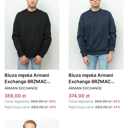
Bluza męska Armani
Bluza męska Armani
Exchange 6RZMAC
Exchange 6RZMAC
PRODUCENT
PRODUCENT
ZJMAZ czarny
ZJMAZ granatowy
ARMANI EXCHANGE
ARMANI EXCHANGE
Cena promocyjna
Cena promocyjna
359,00 zł
374,00 zł
Cena regularna:
669,00 zł
-46%
Cena regularna:
669,00 zł
-44%
Najniższa cena:
669,00 zł
-46%
Najniższa cena:
669,00 zł
-44%