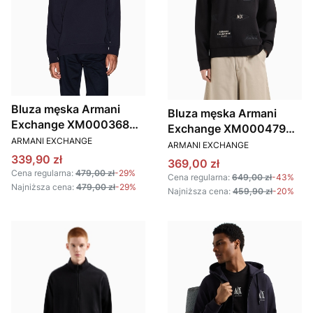
Bluza męska Armani
Bluza męska Armani
Exchange XM000368
Exchange XM000479
PRODUCENT
AF10818 GRANATOWY
ARMANI EXCHANGE
PRODUCENT
AF10818 czarny
ARMANI EXCHANGE
Cena promocyjna
339,90 zł
Cena promocyjna
369,00 zł
Cena regularna:
479,00 zł
-29%
Cena regularna:
649,00 zł
-43%
Najniższa cena:
479,00 zł
-29%
Najniższa cena:
459,90 zł
-20%