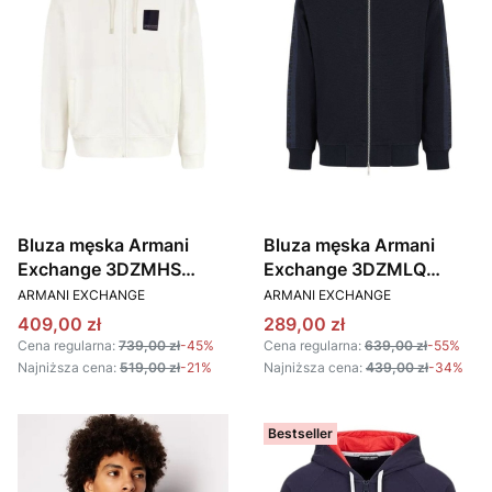
Bluza męska Armani
Bluza męska Armani
Exchange 3DZMHS
Exchange 3DZMLQ
PRODUCENT
PRODUCENT
ZJGGZ biały
ZJLGZ 1583 granatowy
ARMANI EXCHANGE
ARMANI EXCHANGE
Cena promocyjna
Cena promocyjna
409,00 zł
289,00 zł
Cena regularna:
739,00 zł
-45%
Cena regularna:
639,00 zł
-55%
Najniższa cena:
519,00 zł
-21%
Najniższa cena:
439,00 zł
-34%
Bestseller