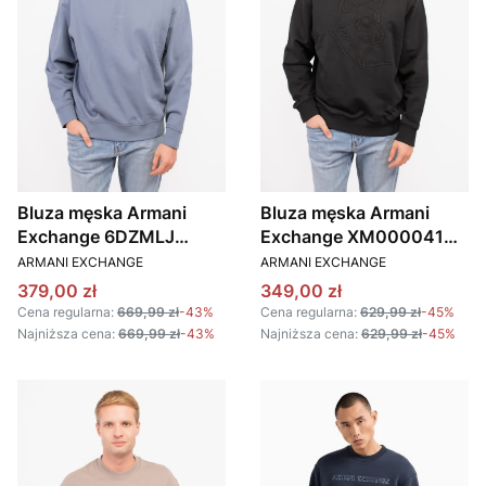
Bluza męska Armani
Bluza męska Armani
Exchange 6DZMLJ
Exchange XM000041
PRODUCENT
PRODUCENT
ZJ4XZ niebieski
AF10858 czarny
ARMANI EXCHANGE
ARMANI EXCHANGE
Cena promocyjna
Cena promocyjna
379,00 zł
349,00 zł
Cena regularna:
669,99 zł
-43%
Cena regularna:
629,99 zł
-45%
Najniższa cena:
669,99 zł
-43%
Najniższa cena:
629,99 zł
-45%