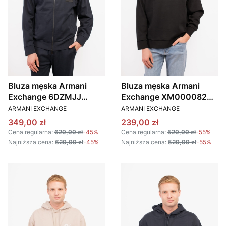
Bluza męska Armani
Bluza męska Armani
Exchange 6DZMJJ
Exchange XM000082
PRODUCENT
PRODUCENT
ZJ4XZ granatowy
AF10818 czarny
ARMANI EXCHANGE
ARMANI EXCHANGE
Cena promocyjna
Cena promocyjna
349,00 zł
239,00 zł
Cena regularna:
629,99 zł
-45%
Cena regularna:
529,99 zł
-55%
Najniższa cena:
629,99 zł
-45%
Najniższa cena:
529,99 zł
-55%