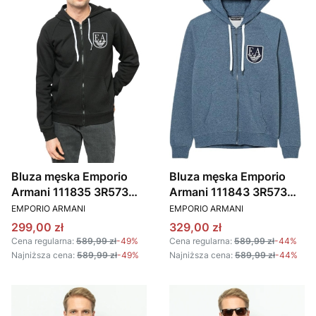
Bluza męska Emporio
Bluza męska Emporio
Armani 111835 3R573
Armani 111843 3R573
PRODUCENT
PRODUCENT
czarny
28134 niebieski
EMPORIO ARMANI
EMPORIO ARMANI
Cena promocyjna
Cena promocyjna
299,00 zł
329,00 zł
Cena regularna:
589,99 zł
-49%
Cena regularna:
589,99 zł
-44%
Najniższa cena:
589,99 zł
-49%
Najniższa cena:
589,99 zł
-44%