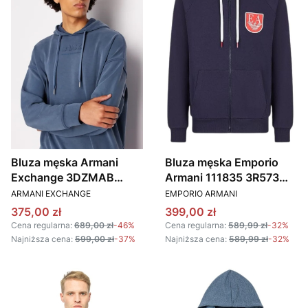
Bluza męska Armani
Bluza męska Emporio
Exchange 3DZMAB
Armani 111835 3R573
PRODUCENT
PRODUCENT
ZJUBZ 45AM niebieski
48336 granatowy
ARMANI EXCHANGE
EMPORIO ARMANI
Cena promocyjna
Cena promocyjna
375,00 zł
399,00 zł
Cena regularna:
689,00 zł
-46%
Cena regularna:
589,99 zł
-32%
Najniższa cena:
599,00 zł
-37%
Najniższa cena:
589,99 zł
-32%