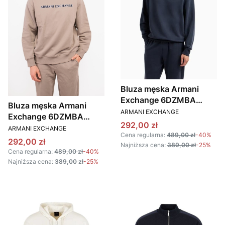
Bluza męska Armani
Exchange 6DZMBA
Bluza męska Armani
PRODUCENT
ZJADZ granatowy
ARMANI EXCHANGE
Exchange 6DZMBA
Cena promocyjna
292,00 zł
PRODUCENT
ZJADZ brązowy
ARMANI EXCHANGE
Cena regularna:
489,00 zł
-40%
Cena promocyjna
292,00 zł
Najniższa cena:
389,00 zł
-25%
Cena regularna:
489,00 zł
-40%
Najniższa cena:
389,00 zł
-25%