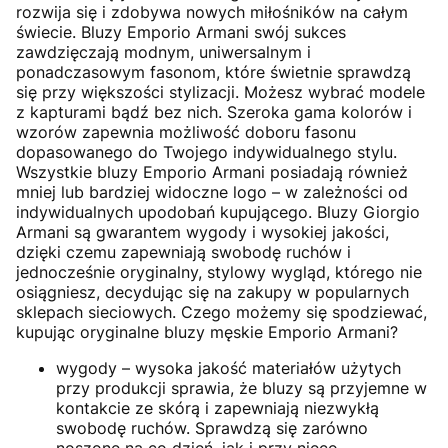
rozwija się i zdobywa nowych miłośników na całym
świecie. Bluzy Emporio Armani swój sukces
zawdzięczają modnym, uniwersalnym i
ponadczasowym fasonom, które świetnie sprawdzą
się przy większości stylizacji. Możesz wybrać modele
z kapturami bądź bez nich. Szeroka gama kolorów i
wzorów zapewnia możliwość doboru fasonu
dopasowanego do Twojego indywidualnego stylu.
Wszystkie bluzy Emporio Armani posiadają również
mniej lub bardziej widoczne logo – w zależności od
indywidualnych upodobań kupującego. Bluzy Giorgio
Armani są gwarantem wygody i wysokiej jakości,
dzięki czemu zapewniają swobodę ruchów i
jednocześnie oryginalny, stylowy wygląd, którego nie
osiągniesz, decydując się na zakupy w popularnych
sklepach sieciowych. Czego możemy się spodziewać,
kupując oryginalne bluzy męskie Emporio Armani?
wygody – wysoka jakość materiałów użytych
przy produkcji sprawia, że bluzy są przyjemne w
kontakcie ze skórą i zapewniają niezwykłą
swobodę ruchów. Sprawdzą się zarówno
noszone na co dzień, jak i przy nieco