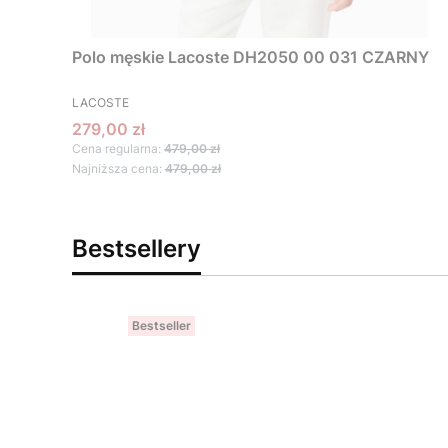
Polo męskie Lacoste DH2050 00 031 CZARNY
PRODUCENT
LACOSTE
Cena promocyjna
279,00 zł
Cena regularna:
479,00 zł
Najniższa cena:
479,00 zł
Bestsellery
Bestseller