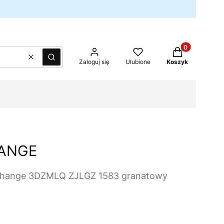
Produkty w kos
Wyczyść
Szukaj
Zaloguj się
Ulubione
Koszyk
ANGE
change 3DZMLQ ZJLGZ 1583 granatowy