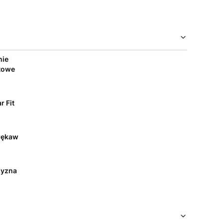
nie
towe
r Fit
rękaw
yzna