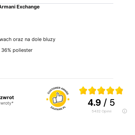
 Armani Exchange
wach oraz na dole bluzy
36% poliester
 zwrot
4.9
/ 5
wroty*
5432
opinii