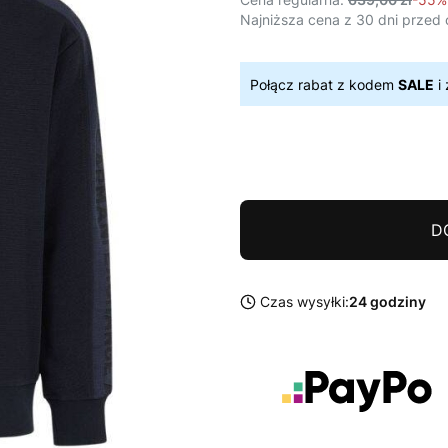
Najniższa cena z 30 dni przed 
Połącz rabat z kodem
SALE
i 
D
Czas wysyłki:
24 godziny