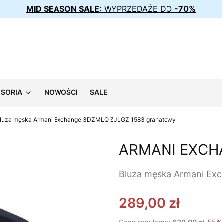
MID SEASON SALE:
WYPRZEDAŻE DO
-70%
ESORIA
NOWOŚCI
SALE
luza męska Armani Exchange 3DZMLQ ZJLGZ 1583 granatowy
ARMANI EXCH
Bluza męska Armani Ex
289,00 zł
Cena regularna:
639,00 zł
-55%