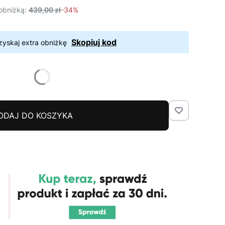
obniżką:
439,00 zł
-34%
Skopiuj kod
zyskaj extra obniżkę
ODAJ DO KOSZYKA