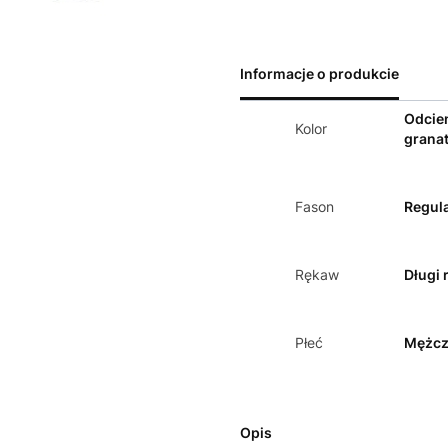
Informacje o produkcie
Odcie
Kolor
grana
Fason
Regula
Rękaw
Długi 
Płeć
Mężcz
Opis