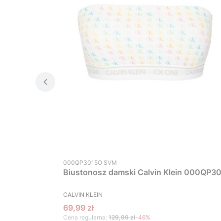
Kod produktu
000QP3015O SVM
Biustonosz damski Calvin Klein 000QP30
PRODUCENT
CALVIN KLEIN
Cena promocyjna
69,99 zł
Cena regularna:
129,99 zł
-46%