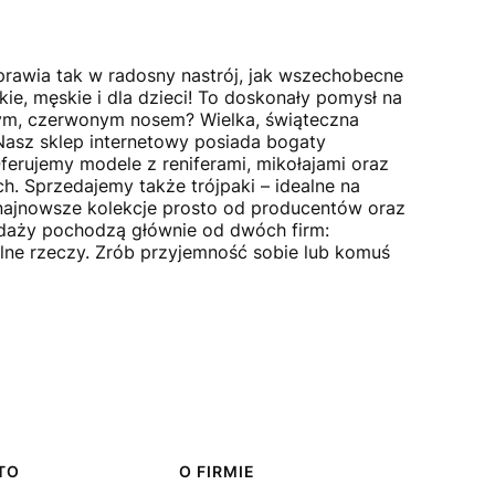
wprawia tak w radosny nastrój, jak wszechobecne
kie, męskie i dla dzieci! To doskonały pomysł na
mnym, czerwonym nosem? Wielka, świąteczna
Nasz sklep internetowy posiada bogaty
erujemy modele z reniferami, mikołajami oraz
h. Sprzedajemy także trójpaki – idealne na
najnowsze kolekcje prosto od producentów oraz
edaży pochodzą głównie od dwóch firm:
lne rzeczy. Zrób przyjemność sobie lub komuś
TO
O FIRMIE