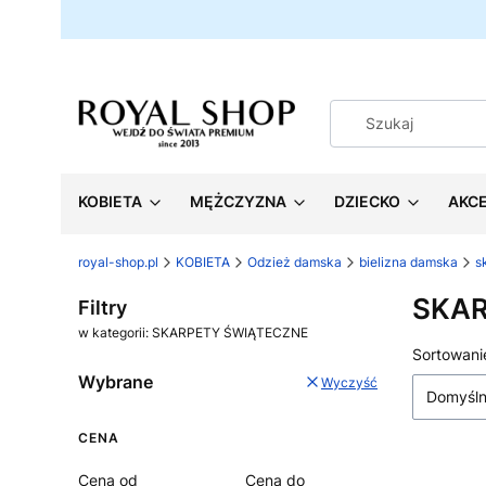
KOBIETA
MĘŻCZYZNA
DZIECKO
AKC
royal-shop.pl
KOBIETA
Odzież damska
bielizna damska
s
SKAR
Filtry
w kategorii: SKARPETY ŚWIĄTECZNE
Lista
Sortowani
Wybrane
Wyczyść
Domyśl
CENA
Cena od
Cena do