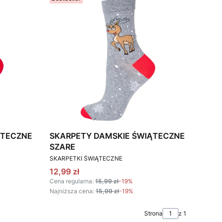
ĄTECZNE
SKARPETY DAMSKIE ŚWIĄTECZNE
SZARE
PRODUCENT
SKARPETKI ŚWIĄTECZNE
Cena promocyjna
12,99 zł
Cena regularna:
15,99 zł
-19%
Najniższa cena:
15,99 zł
-19%
Strona
z 1