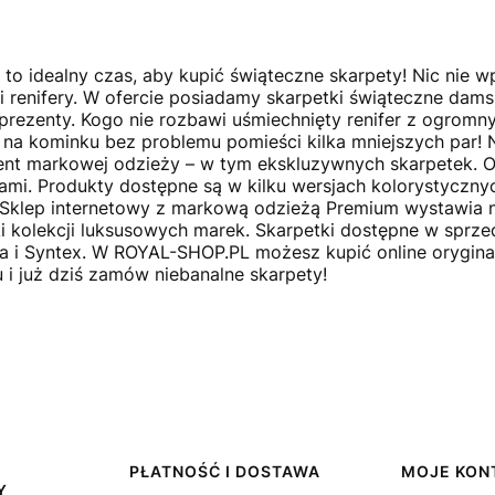
 to idealny czas, aby kupić świąteczne skarpety! Nic nie 
 i renifery. W ofercie posiadamy skarpetki świąteczne dams
e prezenty. Kogo nie rozbawi uśmiechnięty renifer z ogro
 na kominku bez problemu pomieści kilka mniejszych par! 
nt markowej odzieży – w tym ekskluzywnych skarpetek. Of
ami. Produkty dostępne są w kilku wersjach kolorystycznyc
 Sklep internetowy z markową odzieżą Premium wystawia 
 kolekcji luksusowych marek. Skarpetki dostępne w sprz
 i Syntex. W ROYAL-SHOP.PL możesz kupić online orygina
u i już dziś zamów niebanalne skarpety!
PŁATNOŚĆ I DOSTAWA
MOJE KON
Y