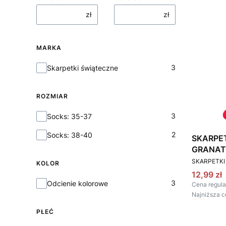
zł
zł
MARKA
Marka
3
Skarpetki świąteczne
ROZMIAR
Rozmiar
3
Socks: 35-37
2
Socks: 38-40
SKARPE
GRANA
PRODUCEN
SKARPETKI
KOLOR
Cena pr
12,99 zł
Kolor
3
Odcienie kolorowe
Cena regula
Najniższa c
PŁEĆ