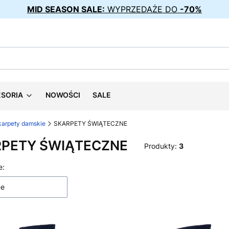
MID SEASON SALE:
WYPRZEDAŻE DO
-70%
ESORIA
NOWOŚCI
SALE
karpety damskie
SKARPETY ŚWIĄTECZNE
PETY ŚWIĄTECZNE
Produkty:
3
 produktów
e:
ne