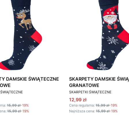
TY DAMSKIE ŚWIĄTECZNE
SKARPETY DAMSKIE ŚWI
TOWE
GRANATOWE
T
PRODUCENT
 ŚWIĄTECZNE
SKARPETKI ŚWIĄTECZNE
omocyjna
Cena promocyjna
12,99 zł
rna:
15,99 zł
-19%
Cena regularna:
15,99 zł
-19%
ena:
15,99 zł
-19%
Najniższa cena:
15,99 zł
-19%