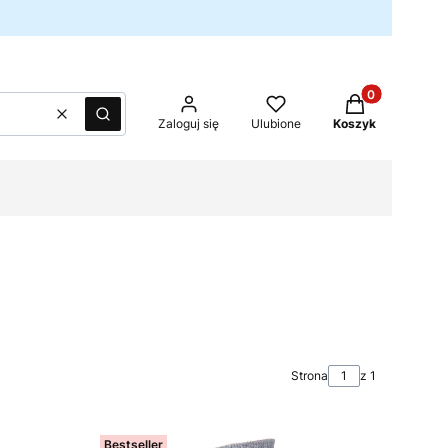
Produkty w kos
Wyczyść
Szukaj
Zaloguj się
Ulubione
Koszyk
Strona
z 1
Bestseller