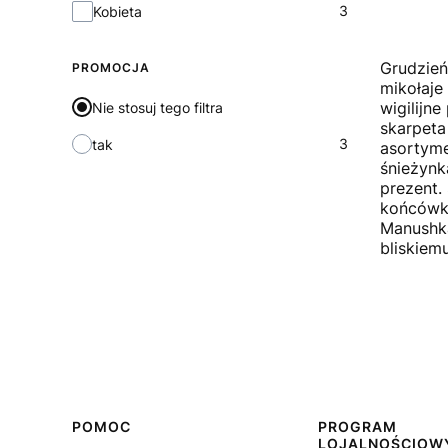
Płeć
3
Kobieta
Grudzień
PROMOCJA
mikołaje
wigilijn
Nie stosuj tego filtra
skarpeta
3
tak
asortyme
śnieżynk
prezent.
końcówki
Manushka
bliskiem
Linki w stopce
POMOC
PROGRAM
LOJALNOŚCIOW