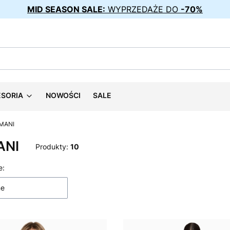
MID SEASON SALE:
WYPRZEDAŻE DO
-70%
ESORIA
NOWOŚCI
SALE
MANI
ANI
Produkty:
10
 produktów
e:
ne