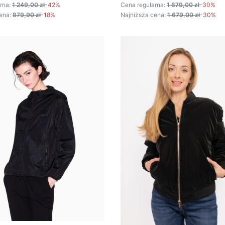
rna:
1 249,00 zł
-42%
Cena regularna:
1 679,00 zł
-30%
ena:
879,90 zł
-18%
Najniższa cena:
1 679,00 zł
-30%