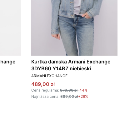
change
Kurtka damska Armani Exchange
3DYB60 Y14BZ niebieski
PRODUCENT
ARMANI EXCHANGE
Cena promocyjna
489,00 zł
Cena regularna:
879,00 zł
-44%
Najniższa cena:
389,00 zł
+26%