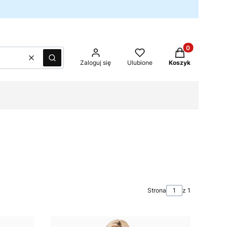
Produkty w kos
Wyczyść
Szukaj
Zaloguj się
Ulubione
Koszyk
Strona
z 1