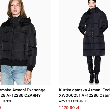
damska Armani Exchange
Kurtka damska Armani Ex
28 AF12286 CZARNY
XW000251 AF12286 Czar
T
PRODUCENT
XCHANGE
ARMANI EXCHANGE
omocyjna
Cena promocyjna
ł
1 179,90 zł