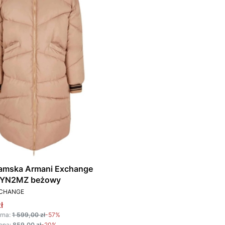
damska Armani Exchange
 YN2MZ beżowy
T
XCHANGE
omocyjna
ł
rna:
1 599,00 zł
-57%
ena:
859,00 zł
-20%