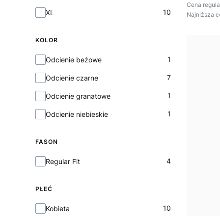
Cena regula
10
XL
Najniższa c
KOLOR
Kolor
1
Odcienie beżowe
7
Odcienie czarne
1
Odcienie granatowe
1
Odcienie niebieskie
FASON
Fason
4
Regular Fit
PŁEĆ
Płeć
10
Kobieta