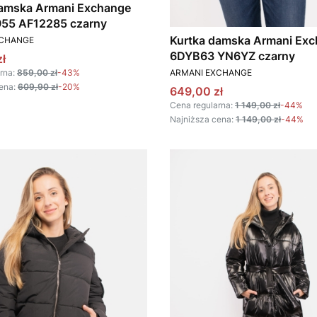
damska Armani Exchange
5 AF12285 czarny
T
Kurtka damska Armani Ex
XCHANGE
6DYB63 YN6YZ czarny
omocyjna
ł
PRODUCENT
rna:
859,00 zł
-43%
ARMANI EXCHANGE
ena:
609,90 zł
-20%
Cena promocyjna
649,00 zł
Cena regularna:
1 149,00 zł
-44%
Najniższa cena:
1 149,00 zł
-44%