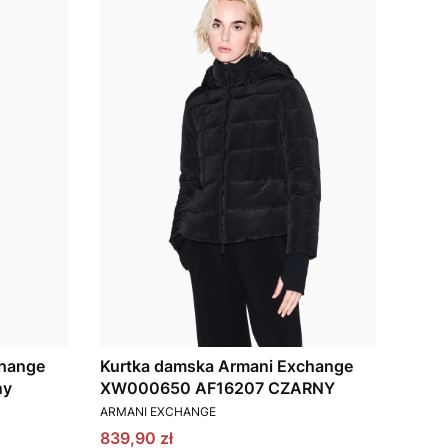
change
Kurtka damska Armani Exchange
ny
XW000650 AF16207 CZARNY
PRODUCENT
ARMANI EXCHANGE
Cena promocyjna
839,90 zł