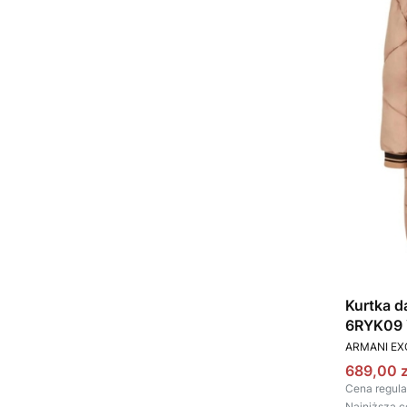
Kurtka 
6RYK09
PRODUCEN
ARMANI E
Cena pr
689,00 z
Cena regula
Najniższa c