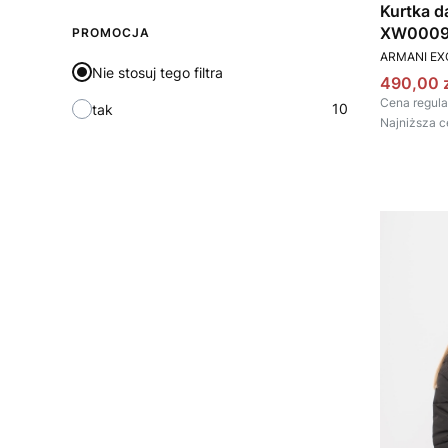
Kurtka 
XW00095
PROMOCJA
PRODUCEN
ARMANI E
Nie stosuj tego filtra
Cena pr
490,00 z
Cena regula
10
tak
Najniższa c