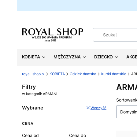
KOBIETA
MĘŻCZYZNA
DZIECKO
AKC
royal-shop.pl
KOBIETA
Odzież damska
kurtki damskie
AR
ARM
Filtry
w kategorii: ARMANI
Lista
Sortowani
Wybrane
Wyczyść
Domyśl
CENA
Cena od
Cena do