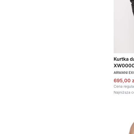
Kurtka 
XW00003
PRODUCEN
ARMANI E
Cena pr
695,00 z
Cena regula
Najniższa c