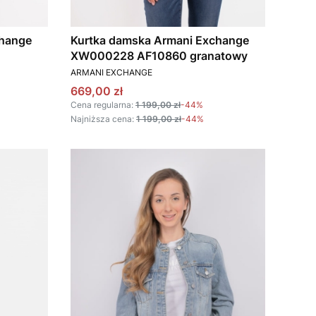
change
Kurtka damska Armani Exchange
XW000228 AF10860 granatowy
PRODUCENT
ARMANI EXCHANGE
Cena promocyjna
669,00 zł
Cena regularna:
1 199,00 zł
-44%
Najniższa cena:
1 199,00 zł
-44%