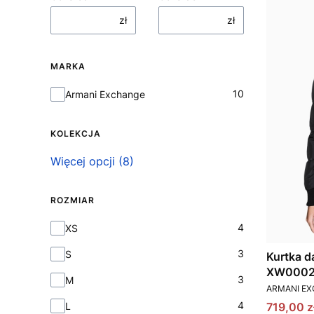
zł
zł
MARKA
Marka
10
Armani Exchange
KOLEKCJA
Kolekcja
Więcej opcji (8)
ROZMIAR
Rozmiar
4
XS
3
S
Kurtka 
XW0002
3
M
PRODUCEN
ARMANI E
4
Cena pr
L
719,00 z