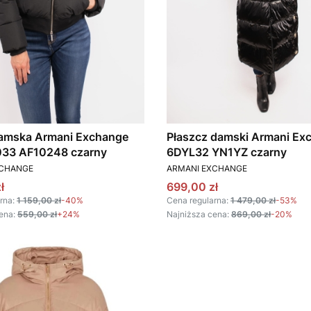
damska Armani Exchange
Płaszcz damski Armani Ex
3 AF10248 czarny
6DYL32 YN1YZ czarny
T
PRODUCENT
XCHANGE
ARMANI EXCHANGE
omocyjna
Cena promocyjna
ł
699,00 zł
rna:
1 159,00 zł
-40%
Cena regularna:
1 479,00 zł
-53%
ena:
559,00 zł
+24%
Najniższa cena:
869,00 zł
-20%