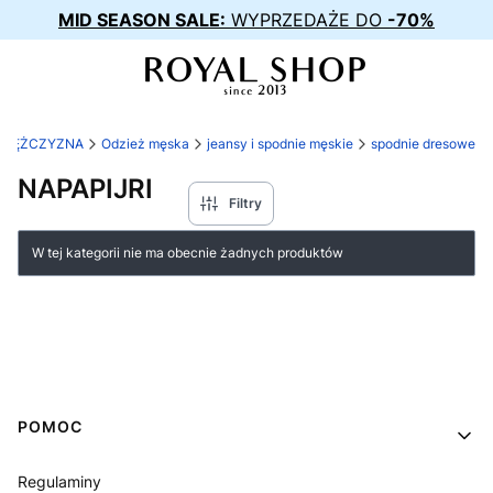
MID SEASON SALE:
WYPRZEDAŻE DO
-70%
MĘŻCZYZNA
Odzież męska
jeansy i spodnie męskie
spodnie dresowe
NAPAPIJRI
Filtry
Lista produktów
W tej kategorii nie ma obecnie żadnych produktów
Linki w stopce
POMOC
Regulaminy