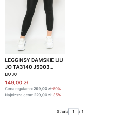
LEGGINSY DAMSKIE LIU
JO TA3140 J5003
PRODUCENT
CZARNE
LIU JO
Cena promocyjna
149,00 zł
Cena regularna:
299,00 zł
-50%
Najniższa cena:
229,00 zł
-35%
Strona
z 1