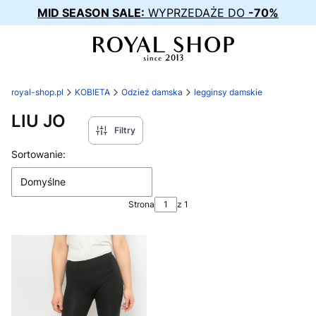
MID SEASON SALE:
WYPRZEDAŻE DO
-70%
royal-shop.pl
KOBIETA
Odzież damska
legginsy damskie
LIU JO
Filtry
Lista produktów
Sortowanie:
Domyślne
Strona
z 1