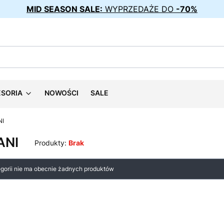
MID SEASON SALE:
WYPRZEDAŻE DO
-70%
ESORIA
NOWOŚCI
SALE
NI
ANI
Produkty:
Brak
 produktów
egorii nie ma obecnie żadnych produktów