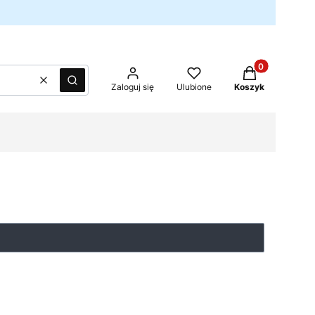
Produkty w kos
Wyczyść
Szukaj
Zaloguj się
Ulubione
Koszyk