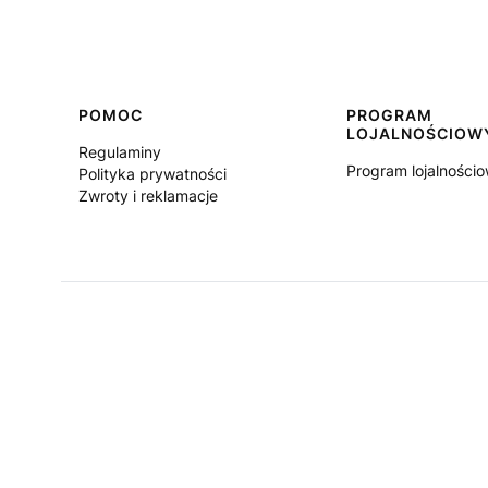
Linki w stopce
POMOC
PROGRAM
LOJALNOŚCIOW
Regulaminy
Program lojalności
Polityka prywatności
Zwroty i reklamacje