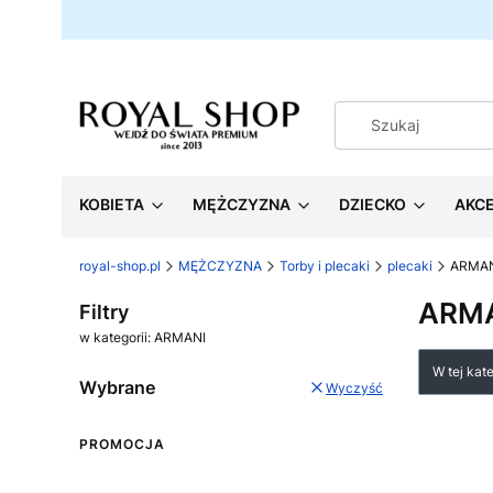
KOBIETA
MĘŻCZYZNA
DZIECKO
AKC
royal-shop.pl
MĘŻCZYZNA
Torby i plecaki
plecaki
ARMA
ARM
Filtry
w kategorii: ARMANI
Lista
W tej kat
Wybrane
Wyczyść
PROMOCJA