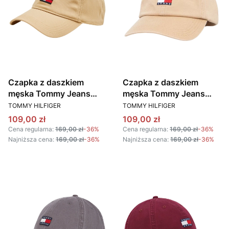
Czapka z daszkiem
Czapka z daszkiem
męska Tommy Jeans
męska Tommy Jeans
PRODUCENT
PRODUCENT
AM0AM11692 AB9
AM0AM12020 AB9
TOMMY HILFIGER
TOMMY HILFIGER
BEŻOWY
BEŻOWY
Cena promocyjna
Cena promocyjna
109,00 zł
109,00 zł
Cena regularna:
169,00 zł
-36%
Cena regularna:
169,00 zł
-36%
Najniższa cena:
169,00 zł
-36%
Najniższa cena:
169,00 zł
-36%