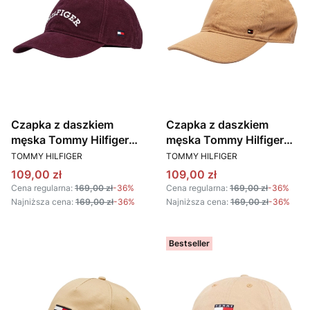
Czapka z daszkiem
Czapka z daszkiem
męska Tommy Hilfiger
męska Tommy Hilfiger
PRODUCENT
PRODUCENT
AM0AM13003 V18
AM0AM13006 RBC
TOMMY HILFIGER
TOMMY HILFIGER
BORDOWY
BEŻOWY
Cena promocyjna
Cena promocyjna
109,00 zł
109,00 zł
Cena regularna:
169,00 zł
-36%
Cena regularna:
169,00 zł
-36%
Najniższa cena:
169,00 zł
-36%
Najniższa cena:
169,00 zł
-36%
Bestseller