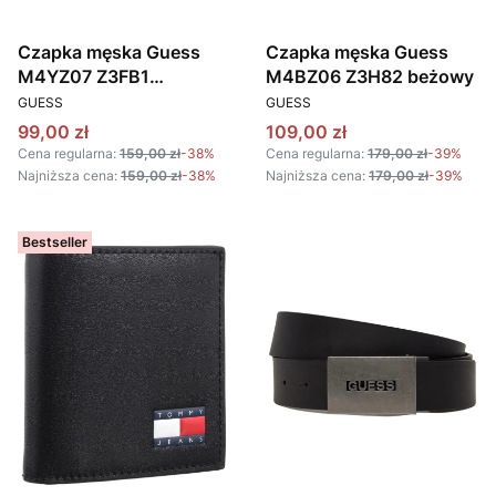
Czapka męska Guess
Czapka męska Guess
M4YZ07 Z3FB1
M4BZ06 Z3H82 beżowy
PRODUCENT
PRODUCENT
granatowy
GUESS
GUESS
Cena promocyjna
Cena promocyjna
99,00 zł
109,00 zł
Cena regularna:
159,00 zł
-38%
Cena regularna:
179,00 zł
-39%
Najniższa cena:
159,00 zł
-38%
Najniższa cena:
179,00 zł
-39%
Bestseller