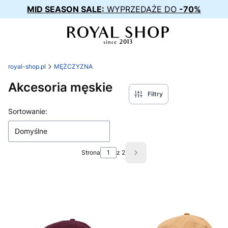
MID SEASON SALE:
WYPRZEDAŻE DO
-70%
royal-shop.pl
MĘŻCZYZNA
Akcesoria męskie
Filtry
Lista produktów
Sortowanie:
Domyślne
Strona
z 2
Następne produkty