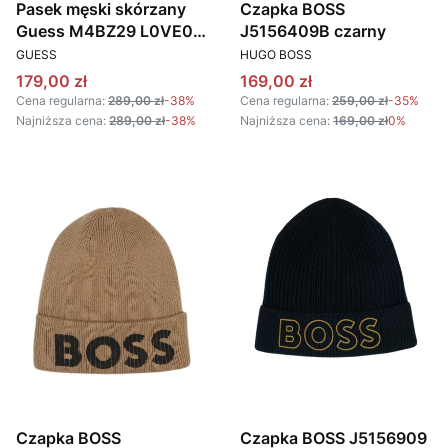
Pasek męski skórzany
Czapka BOSS
Guess M4BZ29 L0VE0
J5156409B czarny
PRODUCENT
PRODUCENT
czarny
GUESS
HUGO BOSS
Cena promocyjna
Cena promocyjna
179,00 zł
169,00 zł
Cena regularna:
289,00 zł
-38%
Cena regularna:
259,00 zł
-35%
Najniższa cena:
289,00 zł
-38%
Najniższa cena:
169,00 zł
0%
Czapka BOSS
Czapka BOSS J5156909