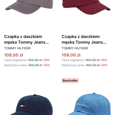
Czapka z daszkiem
Czapka z daszkiem
męska Tommy Jeans
męska Tommy Jeans
PRODUCENT
PRODUCENT
AM0AM12020 PR7
AM0AM12020 VLP
TOMMY HILFIGER
TOMMY HILFIGER
SZARY
BORDOWY
Cena promocyjna
Cena promocyjna
109,00 zł
109,00 zł
Cena regularna:
169,00 zł
-36%
Cena regularna:
169,00 zł
-36%
Najniższa cena:
169,00 zł
-36%
Najniższa cena:
169,00 zł
-36%
Bestseller