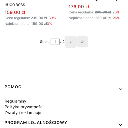
PRODUCENT
HUGO BOSS
Cena promocyjna
176,00 zł
Cena promocyjna
159,00 zł
Cena regularna:
239,00 zł
-26%
Cena regularna:
239,00 zł
-33%
Najniższa cena:
239,00 zł
-26%
Najniższa cena:
159,00 zł
0%
Strona
z 2
Przejdź do ostatniej st
Linki w stopce
POMOC
Regulaminy
Polityka prywatności
Zwroty i reklamacje
PROGRAM LOJALNOŚCIOWY