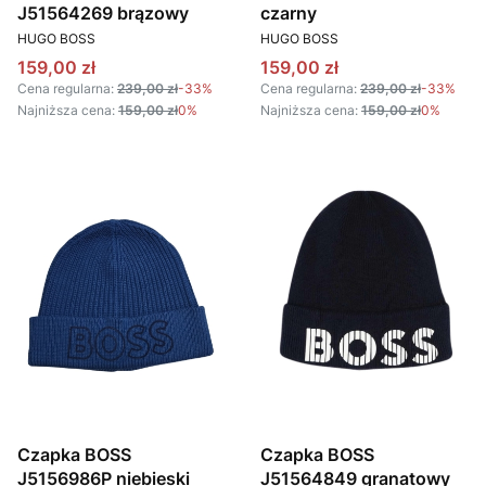
J51564269 brązowy
czarny
PRODUCENT
PRODUCENT
HUGO BOSS
HUGO BOSS
Cena promocyjna
Cena promocyjna
159,00 zł
159,00 zł
Cena regularna:
239,00 zł
-33%
Cena regularna:
239,00 zł
-33%
Najniższa cena:
159,00 zł
0%
Najniższa cena:
159,00 zł
0%
Czapka BOSS
Czapka BOSS
J5156986P niebieski
J51564849 granatowy