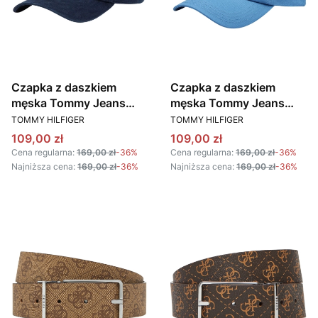
Czapka z daszkiem
Czapka z daszkiem
męska Tommy Jeans
męska Tommy Jeans
PRODUCENT
PRODUCENT
AM0AM12427 C1G
AM0AM12894 C2T
TOMMY HILFIGER
TOMMY HILFIGER
GRANATOWY
NIEBIESKI
Cena promocyjna
Cena promocyjna
109,00 zł
109,00 zł
Cena regularna:
169,00 zł
-36%
Cena regularna:
169,00 zł
-36%
Najniższa cena:
169,00 zł
-36%
Najniższa cena:
169,00 zł
-36%