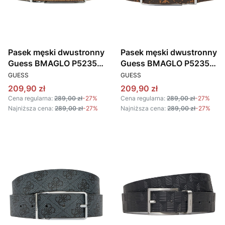
Pasek męski dwustronny
Pasek męski dwustronny
Guess BMAGLO P5235
Guess BMAGLO P5235
PRODUCENT
PRODUCENT
BEŻOWY BRĄZOWY
BRĄZOWY
GUESS
GUESS
Cena promocyjna
Cena promocyjna
209,90 zł
209,90 zł
Cena regularna:
289,00 zł
-27%
Cena regularna:
289,00 zł
-27%
Najniższa cena:
289,00 zł
-27%
Najniższa cena:
289,00 zł
-27%