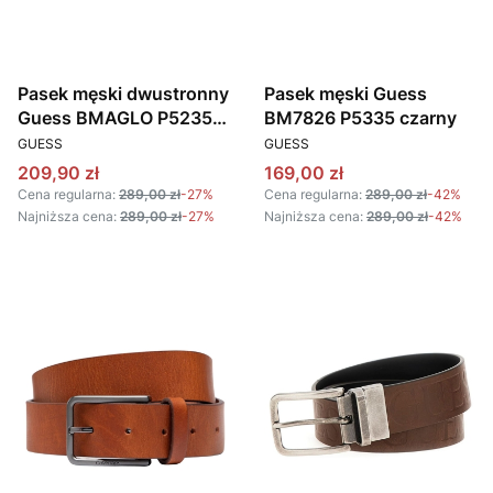
Pasek męski dwustronny
Pasek męski Guess
Guess BMAGLO P5235
BM7826 P5335 czarny
PRODUCENT
PRODUCENT
GRAFITOWY
GUESS
GUESS
Cena promocyjna
Cena promocyjna
209,90 zł
169,00 zł
Cena regularna:
289,00 zł
-27%
Cena regularna:
289,00 zł
-42%
Najniższa cena:
289,00 zł
-27%
Najniższa cena:
289,00 zł
-42%