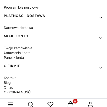
Program lojalnościowy
PŁATNOŚĆ I DOSTAWA
Darmowa dostawa
MOJE KONTO
Twoje zamówienia
Ustawienia konta
Panel Klienta
O FIRMIE
Kontakt
Blog
O nas
ORYGINALNOŚĆ
Produkty w koszyku: 
Otwórz wyszukiwarkę
Sklep internetowy
Shoper Premium