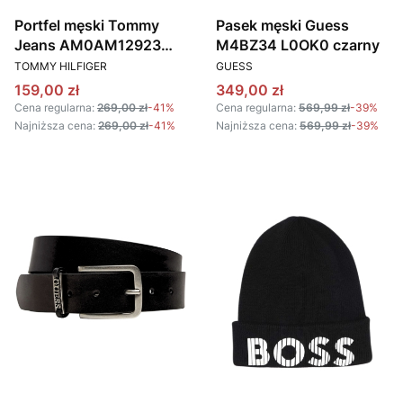
Portfel męski Tommy
Pasek męski Guess
Jeans AM0AM12923
M4BZ34 L0OK0 czarny
PRODUCENT
PRODUCENT
czarny
TOMMY HILFIGER
GUESS
Cena promocyjna
Cena promocyjna
159,00 zł
349,00 zł
Cena regularna:
269,00 zł
-41%
Cena regularna:
569,99 zł
-39%
Najniższa cena:
269,00 zł
-41%
Najniższa cena:
569,99 zł
-39%