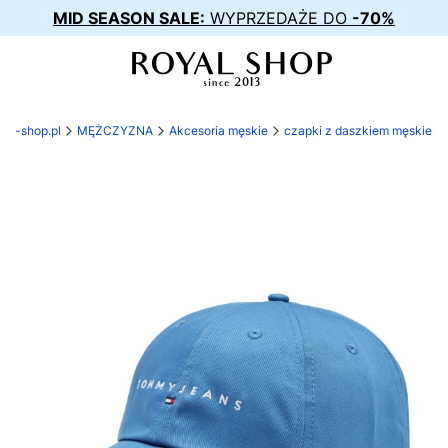
MID SEASON SALE:
WYPRZEDAŻE DO
-70%
yal-shop.pl
MĘŻCZYZNA
Akcesoria męskie
czapki z daszkiem męskie