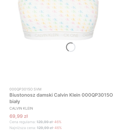
Kod produktu
000QP3015O SVM
Biustonosz damski Calvin Klein 000QP3015O
biały
PRODUCENT
CALVIN KLEIN
Cena promocyjna
69,99 zł
Cena regularna:
129,99 zł
-46%
Najniższa cena:
129,99 zł
-46%