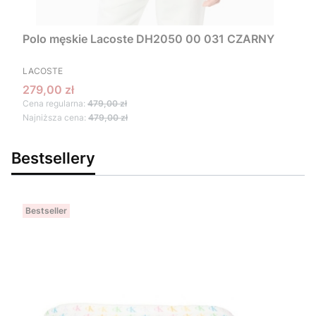
Polo męskie Lacoste DH2050 00 031 CZARNY
PRODUCENT
LACOSTE
Cena promocyjna
279,00 zł
Cena regularna:
479,00 zł
Najniższa cena:
479,00 zł
Bestsellery
Bestseller