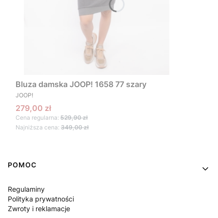
Bluza damska JOOP! 1658 77 szary
PRODUCENT
JOOP!
Cena promocyjna
279,00 zł
Cena regularna:
529,90 zł
Najniższa cena:
349,00 zł
Linki w stopce
POMOC
Regulaminy
Polityka prywatności
Zwroty i reklamacje