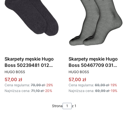
Skarpety męskie Hugo
Skarpety męskie Hugo
Boss 50239481 012
Boss 50467709 031
PRODUCENT
PRODUCENT
ciemny szary 2-PACK
ciemny szary 2-PACK
HUGO BOSS
HUGO BOSS
Cena promocyjna
Cena promocyjna
57,00 zł
57,00 zł
Cena regularna:
79,99 zł
-29%
Cena regularna:
69,99 zł
-19%
Najniższa cena:
71,10 zł
-20%
Najniższa cena:
69,99 zł
-19%
Strona
z 1