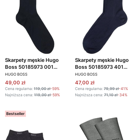
Skarpety męskie Hugo
Skarpety męskie Hugo
Boss 50185973 001
Boss 50185973 401
PRODUCENT
PRODUCENT
czarny
granatowy
HUGO BOSS
HUGO BOSS
Cena promocyjna
Cena promocyjna
49,00 zł
47,00 zł
Cena regularna:
119,00 zł
-59%
Cena regularna:
79,99 zł
-41%
Najniższa cena:
119,00 zł
-59%
Najniższa cena:
71,10 zł
-34%
Bestseller