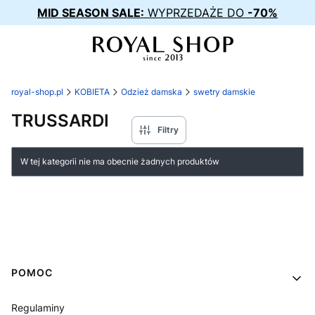
MID SEASON SALE:
WYPRZEDAŻE DO
-70%
royal-shop.pl
KOBIETA
Odzież damska
swetry damskie
TRUSSARDI
Filtry
Lista produktów
W tej kategorii nie ma obecnie żadnych produktów
Linki w stopce
POMOC
Regulaminy