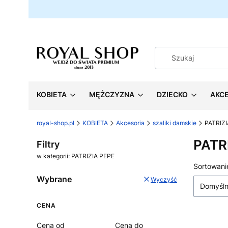
KOBIETA
MĘŻCZYZNA
DZIECKO
AKC
royal-shop.pl
KOBIETA
Akcesoria
szaliki damskie
PATRIZI
PATR
Filtry
w kategorii: PATRIZIA PEPE
Lista
Sortowani
Wybrane
Wyczyść
Domyśl
CENA
Cena od
Cena do