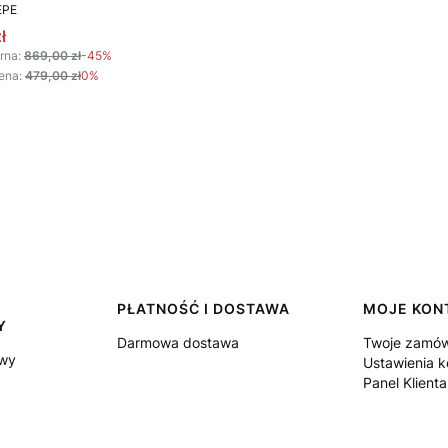
T
EPE
omocyjna
ł
rna:
869,00 zł
-45%
ena:
479,00 zł
0%
PŁATNOŚĆ I DOSTAWA
MOJE KON
Y
Darmowa dostawa
Twoje zamów
owy
Ustawienia k
Panel Klienta