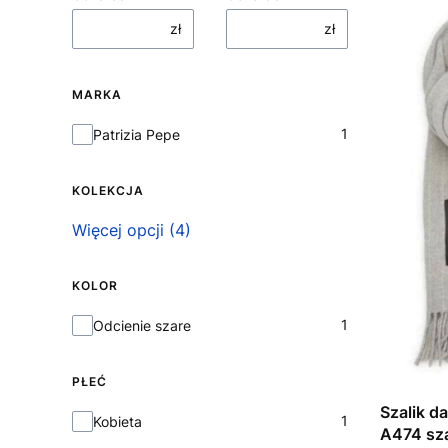
zł
zł
MARKA
Marka
1
Patrizia Pepe
KOLEKCJA
Kolekcja
Więcej opcji (4)
KOLOR
Kolor
1
Odcienie szare
PŁEĆ
Szalik d
Płeć
1
Kobieta
A474 sz