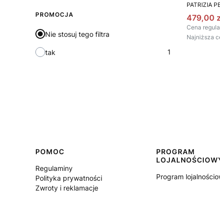
PRODUCEN
PATRIZIA P
PROMOCJA
Cena pr
479,00 z
Cena regula
Nie stosuj tego filtra
Najniższa c
1
tak
Linki w stopce
POMOC
PROGRAM
LOJALNOŚCIOW
Regulaminy
Program lojalności
Polityka prywatności
Zwroty i reklamacje