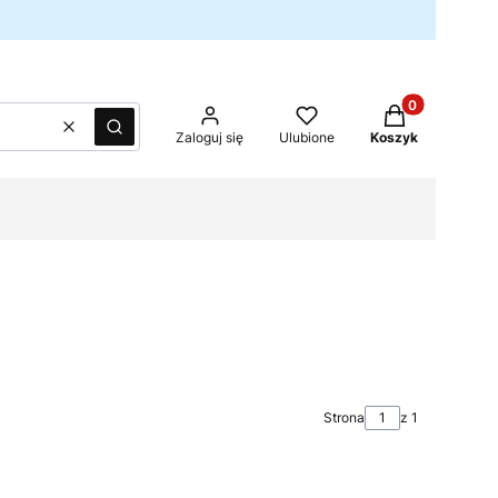
Produkty w kos
Wyczyść
Szukaj
Zaloguj się
Ulubione
Koszyk
Strona
z 1