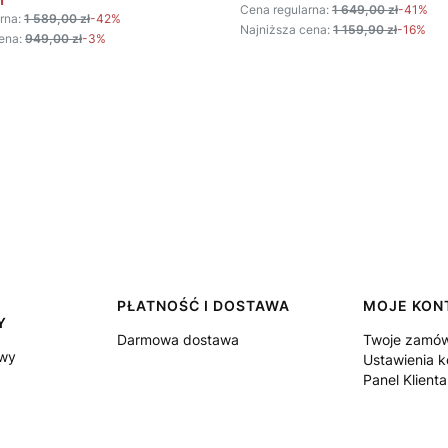
Cena regularna:
1 649,00 zł
-41%
rna:
1 589,00 zł
-42%
Najniższa cena:
1 159,90 zł
-16%
ena:
949,00 zł
-3%
PŁATNOŚĆ I DOSTAWA
MOJE KON
Y
Darmowa dostawa
Twoje zamów
owy
Ustawienia k
Panel Klienta