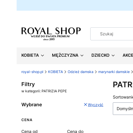
KOBIETA
MĘŻCZYZNA
DZIECKO
AKC
royal-shop.pl
KOBIETA
Odzież damska
marynarki damskie
PATR
Filtry
w kategorii: PATRIZIA PEPE
Lista
Sortowani
Wybrane
Wyczyść
Domyśl
CENA
Cena od
Cena do