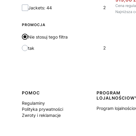
Cena regula
2
Jackets: 44
Najniższa c
PROMOCJA
Nie stosuj tego filtra
2
tak
Linki w stopce
POMOC
PROGRAM
LOJALNOŚCIOW
Regulaminy
Program lojalności
Polityka prywatności
Zwroty i reklamacje