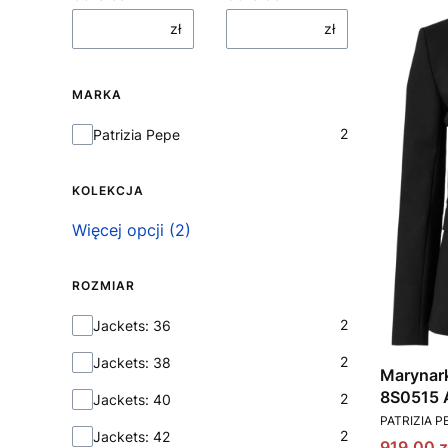
zł
zł
MARKA
Marka
2
Patrizia Pepe
KOLEKCJA
Kolekcja
Więcej opcji (2)
ROZMIAR
Rozmiar
2
Jackets: 36
2
Jackets: 38
Marynark
8S0515 
2
Jackets: 40
PRODUCEN
PATRIZIA P
2
Jackets: 42
Cena pr
919,00 z