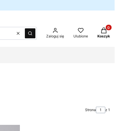
Produkty w kos
Wyczyść
Szukaj
Zaloguj się
Ulubione
Koszyk
Strona
z 1