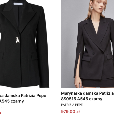
Marynarka damska Patrizia
a damska Patrizia Pepe
8S0515 A545 czarny
A545 czarny
PRODUCENT
PATRIZIA PEPE
T
EPE
Cena promocyjna
979,00 zł
omocyjna
ł