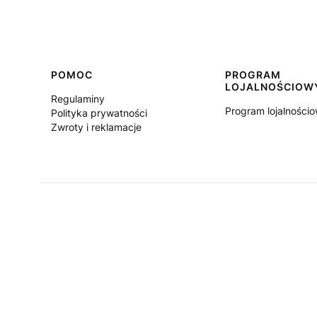
Linki w stopce
POMOC
PROGRAM
LOJALNOŚCIOW
Regulaminy
Program lojalności
Polityka prywatności
Zwroty i reklamacje