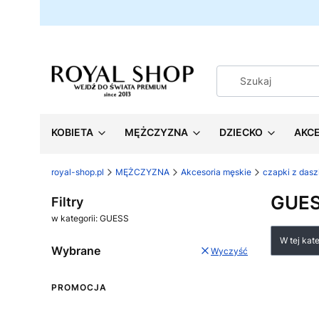
KOBIETA
MĘŻCZYZNA
DZIECKO
AKC
royal-shop.pl
MĘŻCZYZNA
Akcesoria męskie
czapki z das
GUE
Filtry
w kategorii: GUESS
Lista
W tej kat
Wybrane
Wyczyść
PROMOCJA