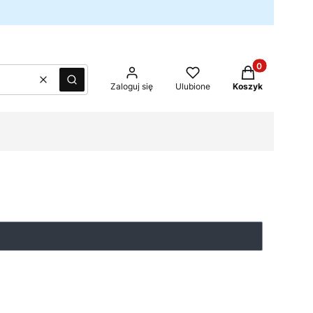
Produkty w kos
Wyczyść
Szukaj
Zaloguj się
Ulubione
Koszyk