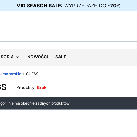
MID SEASON SALE:
WYPRZEDAŻE DO
-70%
ESORIA
NOWOŚCI
SALE
zkiem męskie
GUESS
SS
Produkty:
Brak
 produktów
egorii nie ma obecnie żadnych produktów