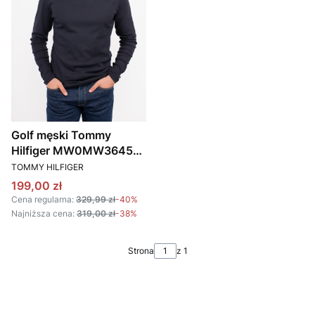
Golf męski Tommy
Hilfiger MW0MW36451
PRODUCENT
granatowy
TOMMY HILFIGER
Cena promocyjna
199,00 zł
Cena regularna:
329,99 zł
-40%
Najniższa cena:
319,00 zł
-38%
Strona
z 1