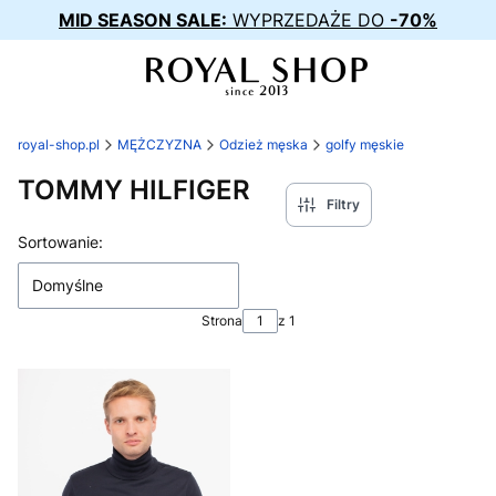
MID SEASON SALE:
WYPRZEDAŻE DO
-70%
royal-shop.pl
MĘŻCZYZNA
Odzież męska
golfy męskie
TOMMY HILFIGER
Filtry
Lista produktów
Sortowanie:
Domyślne
Strona
z 1