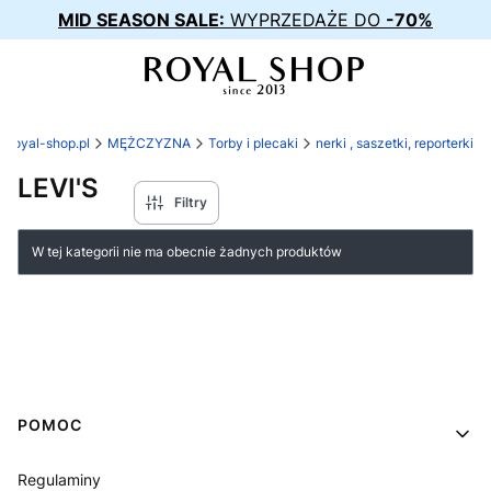
MID SEASON SALE:
WYPRZEDAŻE DO
-70%
royal-shop.pl
MĘŻCZYZNA
Torby i plecaki
nerki , saszetki, reporterki
LEVI'S
Filtry
Lista produktów
W tej kategorii nie ma obecnie żadnych produktów
Linki w stopce
POMOC
Regulaminy