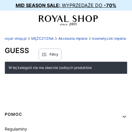
MID SEASON SALE:
WYPRZEDAŻE DO
-70%
royal-shop.pl
MĘŻCZYZNA
Akcesoria męskie
kosmetyczki męskie
GUESS
Filtry
Lista produktów
W tej kategorii nie ma obecnie żadnych produktów
Linki w stopce
POMOC
Regulaminy