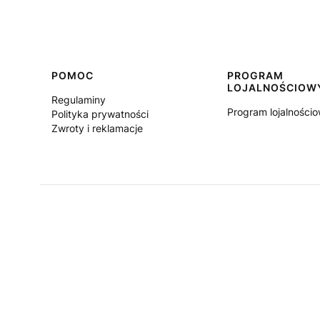
Linki w stopce
POMOC
PROGRAM
LOJALNOŚCIOW
Regulaminy
Program lojalności
Polityka prywatności
Zwroty i reklamacje