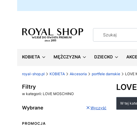
KOBIETA
MĘŻCZYZNA
DZIECKO
AKC
royal-shop.pl
KOBIETA
Akcesoria
portfele damskie
LOVE 
LOVE
Filtry
w kategorii: LOVE MOSCHINO
Lista
W tej kat
Wybrane
Wyczyść
PROMOCJA