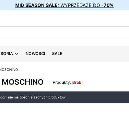
MID SEASON SALE:
WYPRZEDAŻE DO
-70%
ESORIA
NOWOŚCI
SALE
MOSCHINO
 MOSCHINO
Produkty:
Brak
 produktów
egorii nie ma obecnie żadnych produktów