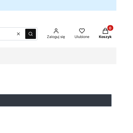
Produkty w kos
Wyczyść
Szukaj
Zaloguj się
Ulubione
Koszyk