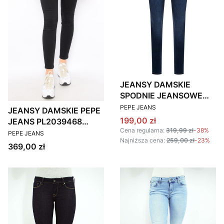
JEANSY DAMSKIE
SPODNIE JEANSOWE
PRODUCENT
PEPE JEANS STRETCH
PEPE JEANS
JEANSY DAMSKIE PEPE
Cena promocyjna
199,00 zł
JEANS PL2039468
Cena regularna:
319,99 zł
-38%
PRODUCENT
CZARNE
PEPE JEANS
Najniższa cena:
259,00 zł
-23%
Cena
369,00 zł