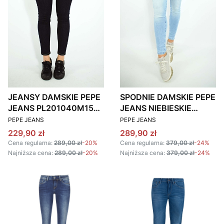
JEANSY DAMSKIE PEPE
SPODNIE DAMSKIE PEPE
JEANS PL201040M158
JEANS NIEBIESKIE
PRODUCENT
PRODUCENT
GRANATOWE
JEANSOWE
PEPE JEANS
PEPE JEANS
Cena promocyjna
Cena promocyjna
229,90 zł
289,90 zł
Cena regularna:
289,00 zł
-20%
Cena regularna:
379,00 zł
-24%
Najniższa cena:
289,00 zł
-20%
Najniższa cena:
379,00 zł
-24%