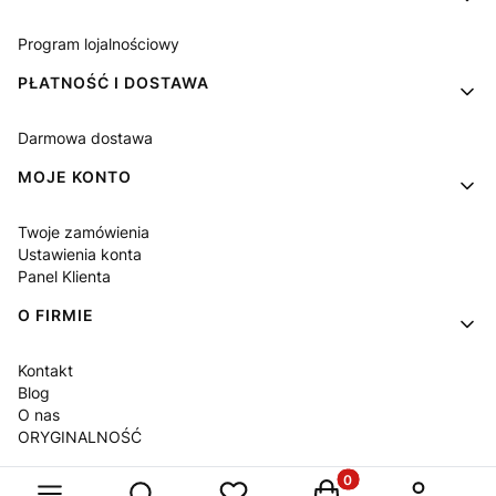
Program lojalnościowy
PŁATNOŚĆ I DOSTAWA
Darmowa dostawa
MOJE KONTO
Twoje zamówienia
Ustawienia konta
Panel Klienta
O FIRMIE
Kontakt
Blog
O nas
ORYGINALNOŚĆ
Produkty w koszyku: 
Otwórz wyszukiwarkę
Sklep internetowy
Shoper Premium