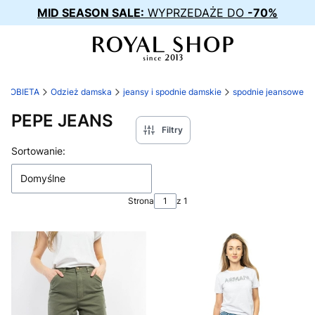
MID SEASON SALE:
WYPRZEDAŻE DO
-70%
KOBIETA
Odzież damska
jeansy i spodnie damskie
spodnie jeansowe
PEPE JEANS
Filtry
Lista produktów
Sortowanie:
Domyślne
Strona
z 1