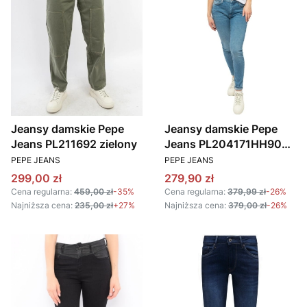
Jeansy damskie Pepe
Jeansy damskie Pepe
Jeans PL211692 zielony
Jeans PL204171HH90
PRODUCENT
PRODUCENT
000 niebieskie
PEPE JEANS
PEPE JEANS
Cena promocyjna
Cena promocyjna
299,00 zł
279,90 zł
Cena regularna:
459,00 zł
-35%
Cena regularna:
379,99 zł
-26%
Najniższa cena:
235,00 zł
+27%
Najniższa cena:
379,00 zł
-26%