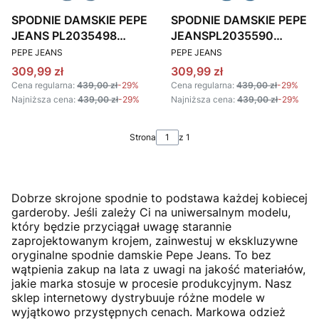
SPODNIE DAMSKIE PEPE
SPODNIE DAMSKIE PEPE
JEANS PL2035498
JEANSPL2035590
PRODUCENT
PRODUCENT
NIEBIESKIE LOLA
NIEBIESKIE REGENT
PEPE JEANS
PEPE JEANS
Cena promocyjna
Cena promocyjna
309,99 zł
309,99 zł
Cena regularna:
439,00 zł
-29%
Cena regularna:
439,00 zł
-29%
Najniższa cena:
439,00 zł
-29%
Najniższa cena:
439,00 zł
-29%
Strona
z 1
Dobrze skrojone spodnie to podstawa każdej kobiecej
garderoby. Jeśli zależy Ci na uniwersalnym modelu,
który będzie przyciągał uwagę starannie
zaprojektowanym krojem, zainwestuj w ekskluzywne
oryginalne spodnie damskie Pepe Jeans. To bez
wątpienia zakup na lata z uwagi na jakość materiałów,
jakie marka stosuje w procesie produkcyjnym. Nasz
sklep internetowy dystrybuuje różne modele w
wyjątkowo przystępnych cenach. Markowa odzież