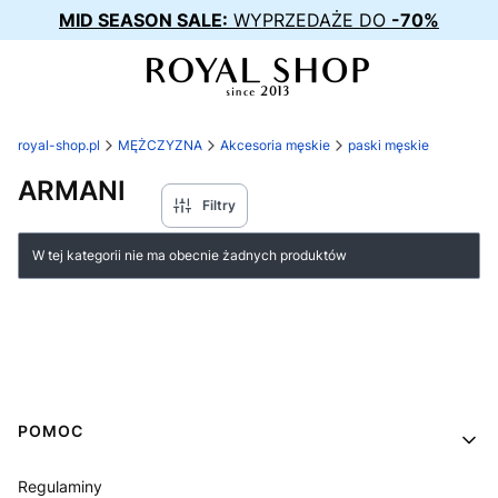
MID SEASON SALE:
WYPRZEDAŻE DO
-70%
royal-shop.pl
MĘŻCZYZNA
Akcesoria męskie
paski męskie
ARMANI
Filtry
Lista produktów
W tej kategorii nie ma obecnie żadnych produktów
Linki w stopce
POMOC
Regulaminy