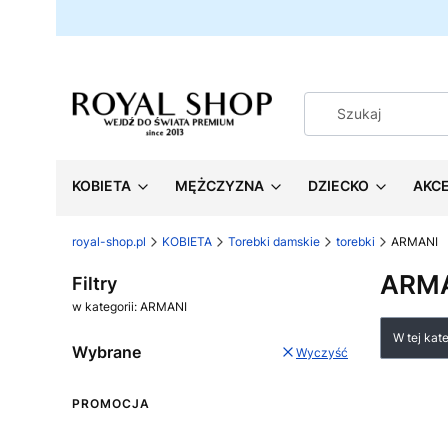
KOBIETA
MĘŻCZYZNA
DZIECKO
AKC
royal-shop.pl
KOBIETA
Torebki damskie
torebki
ARMANI
ARM
Filtry
w kategorii: ARMANI
Lista
W tej kat
Wybrane
Wyczyść
PROMOCJA