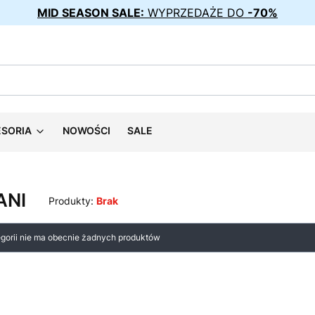
MID SEASON SALE:
WYPRZEDAŻE DO
-70%
ESORIA
NOWOŚCI
SALE
ANI
Produkty:
Brak
 produktów
egorii nie ma obecnie żadnych produktów