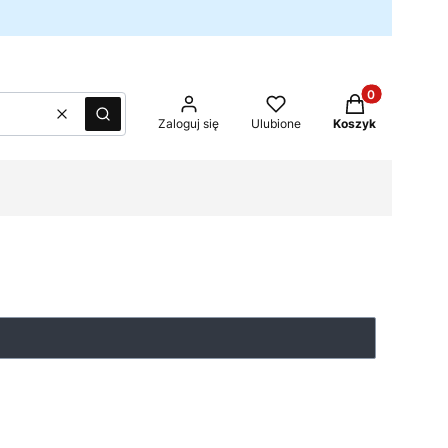
Produkty w kos
Wyczyść
Szukaj
Zaloguj się
Ulubione
Koszyk