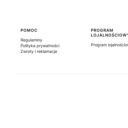
Linki w stopce
POMOC
PROGRAM
LOJALNOŚCIOW
Regulaminy
Program lojalności
Polityka prywatności
Zwroty i reklamacje