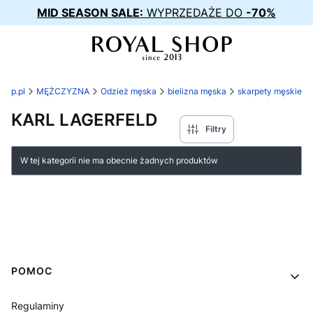
MID SEASON SALE:
WYPRZEDAŻE DO
-70%
shop.pl
MĘŻCZYZNA
Odzież męska
bielizna męska
skarpety męskie
KARL LAGERFELD
Filtry
Lista produktów
W tej kategorii nie ma obecnie żadnych produktów
Linki w stopce
POMOC
Regulaminy