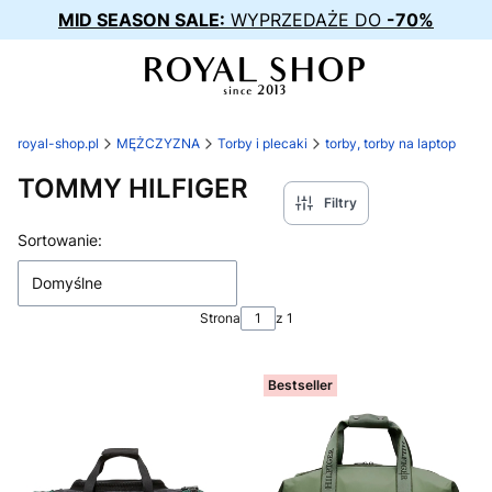
MID SEASON SALE:
WYPRZEDAŻE DO
-70%
royal-shop.pl
MĘŻCZYZNA
Torby i plecaki
torby, torby na laptop
TOMMY HILFIGER
Filtry
Lista produktów
Sortowanie:
Domyślne
Strona
z 1
Bestseller