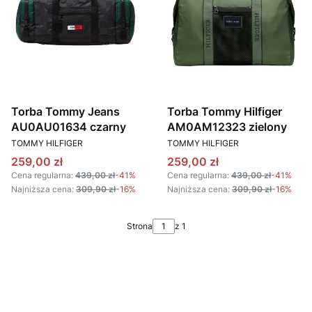
Torba Tommy Jeans
Torba Tommy Hilfiger
AU0AU01634 czarny
AM0AM12323 zielony
PRODUCENT
PRODUCENT
TOMMY HILFIGER
TOMMY HILFIGER
Cena promocyjna
Cena promocyjna
259,00 zł
259,00 zł
Cena regularna:
439,00 zł
-41%
Cena regularna:
439,00 zł
-41%
Najniższa cena:
309,90 zł
-16%
Najniższa cena:
309,90 zł
-16%
Strona
z 1