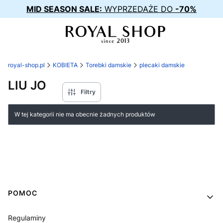
MID SEASON SALE:
WYPRZEDAŻE DO
-70%
royal-shop.pl
KOBIETA
Torebki damskie
plecaki damskie
LIU JO
Filtry
Lista produktów
W tej kategorii nie ma obecnie żadnych produktów
Linki w stopce
POMOC
Regulaminy