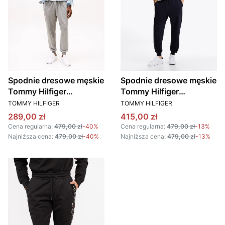
Spodnie dresowe męskie
Spodnie dresowe męskie
Tommy Hilfiger
Tommy Hilfiger
PRODUCENT
PRODUCENT
MW0MW37236 szary
MW0MW37236
TOMMY HILFIGER
TOMMY HILFIGER
granatowy
Cena promocyjna
Cena promocyjna
289,00 zł
415,00 zł
Cena regularna:
479,00 zł
-40%
Cena regularna:
479,00 zł
-13%
Najniższa cena:
479,00 zł
-40%
Najniższa cena:
479,00 zł
-13%