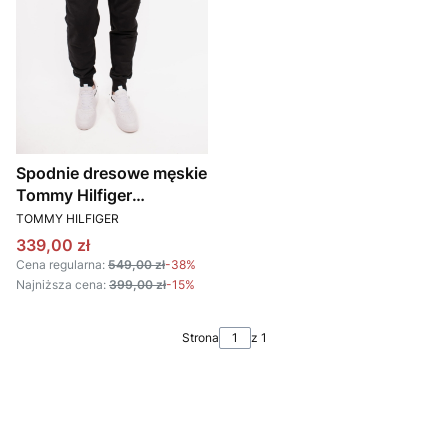
Spodnie dresowe męskie
Tommy Hilfiger
PRODUCENT
MW0MW08388 czarny
TOMMY HILFIGER
Cena promocyjna
339,00 zł
Cena regularna:
549,00 zł
-38%
Najniższa cena:
399,00 zł
-15%
Strona
z 1