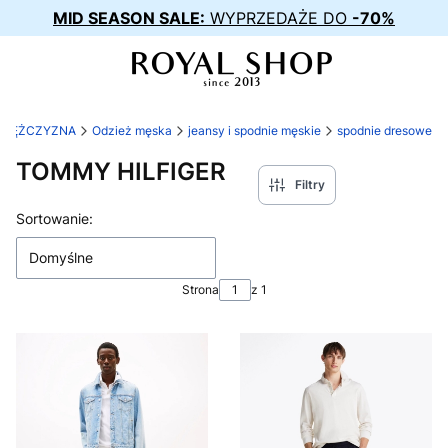
MID SEASON SALE:
WYPRZEDAŻE DO
-70%
MĘŻCZYZNA
Odzież męska
jeansy i spodnie męskie
spodnie dresowe
TOMMY HILFIGER
Filtry
Lista produktów
Sortowanie:
Domyślne
Strona
z 1