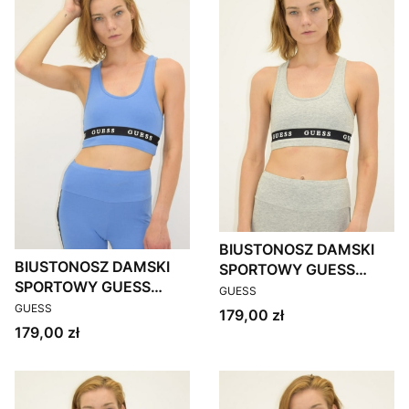
BIUSTONOSZ DAMSKI
BIUSTONOSZ DAMSKI
SPORTOWY GUESS
SPORTOWY GUESS
PRODUCENT
O1GA44 KABR0 SZARY
GUESS
PRODUCENT
O1GA44 KABR0
GUESS
Cena
179,00 zł
NIEBIESKI
Cena
179,00 zł