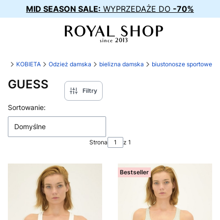
MID SEASON SALE:
WYPRZEDAŻE DO
-70%
.pl
KOBIETA
Odzież damska
bielizna damska
biustonosze sportowe
GUESS
Filtry
Lista produktów
Sortowanie:
Domyślne
Strona
z 1
Bestseller