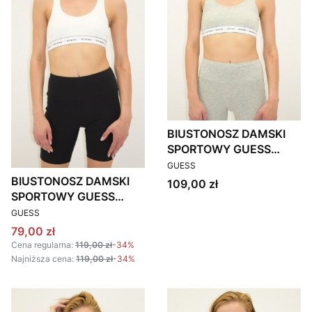
BIUSTONOSZ DAMSKI
SPORTOWY GUESS
PRODUCENT
GUWO97C01JR04P
GUESS
SZARY
BIUSTONOSZ DAMSKI
Cena
109,00 zł
SPORTOWY GUESS
PRODUCENT
GUWO97C01JR04P
GUESS
BIAŁY
Cena promocyjna
79,00 zł
Cena regularna:
119,00 zł
-34%
Najniższa cena:
119,00 zł
-34%