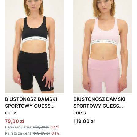
BIUSTONOSZ DAMSKI
BIUSTONOSZ DAMSKI
SPORTOWY GUESS
SPORTOWY GUESS
PRODUCENT
PRODUCENT
O97C01JR04P CZARNY
O97C01JR04P RÓŻOWY
GUESS
GUESS
Cena promocyjna
Cena
79,00 zł
119,00 zł
Cena regularna:
119,00 zł
-34%
Najniższa cena:
119,00 zł
-34%