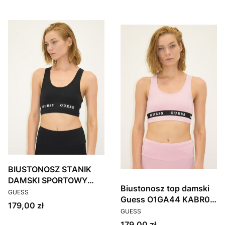
BIUSTONOSZ STANIK
DAMSKI SPORTOWY
Biustonosz top damski
PRODUCENT
GUESS O1GA44 KABR0
GUESS
Guess O1GA44 KABR0
CZARNY
Cena
179,00 zł
PRODUCENT
różowy
GUESS
Cena
179,00 zł