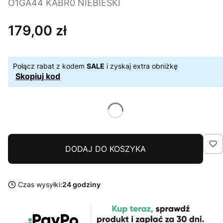
O1GA44 KABR0 NIEBIESKI
179,00 zł
Cena
Połącz rabat z kodem
SALE
i zyskaj extra obniżkę
Skopiuj kod
DODAJ DO KOSZYKA
Czas wysyłki:
24 godziny