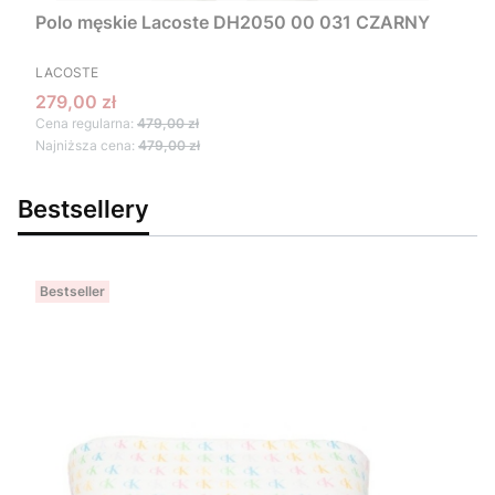
Polo męskie Lacoste DH2050 00 031 CZARNY
PRODUCENT
LACOSTE
Cena promocyjna
279,00 zł
Cena regularna:
479,00 zł
Najniższa cena:
479,00 zł
Bestsellery
Bestseller