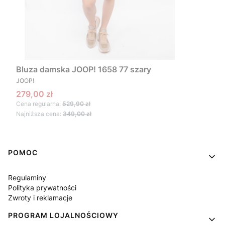
Bluza damska JOOP! 1658 77 szary
PRODUCENT
JOOP!
Cena promocyjna
279,00 zł
Cena regularna:
529,90 zł
Najniższa cena:
349,00 zł
Linki w stopce
POMOC
Regulaminy
Polityka prywatności
Zwroty i reklamacje
PROGRAM LOJALNOŚCIOWY