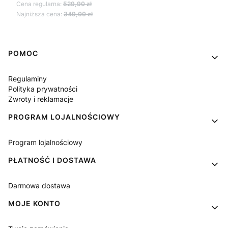
Cena regularna:
529,90 zł
Najniższa cena:
349,00 zł
Linki w stopce
POMOC
Regulaminy
Polityka prywatności
Zwroty i reklamacje
PROGRAM LOJALNOŚCIOWY
Program lojalnościowy
PŁATNOŚĆ I DOSTAWA
Darmowa dostawa
MOJE KONTO