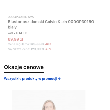
Kod produktu
000QP3015O SVM
Biustonosz damski Calvin Klein 000QP3015O
biały
PRODUCENT
CALVIN KLEIN
Cena promocyjna
69,99 zł
Cena regularna:
129,99 zł
-46%
Najniższa cena:
129,99 zł
-46%
Okazje cenowe
Wszystkie produkty w promocji