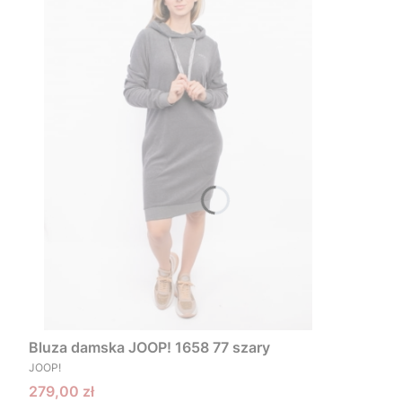
Bluza damska JOOP! 1658 77 szary
PRODUCENT
JOOP!
Cena promocyjna
279,00 zł