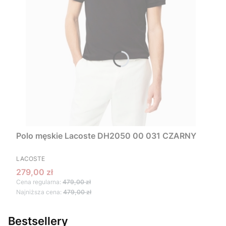
Polo męskie Lacoste DH2050 00 031 CZARNY
PRODUCENT
LACOSTE
Cena promocyjna
279,00 zł
Cena regularna:
479,00 zł
Najniższa cena:
479,00 zł
Bestsellery