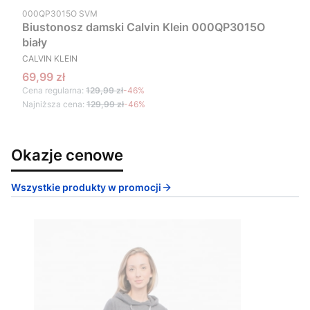
Kod produktu
000QP3015O SVM
Biustonosz damski Calvin Klein 000QP3015O
biały
PRODUCENT
CALVIN KLEIN
Cena promocyjna
69,99 zł
Cena regularna:
129,99 zł
-46%
Najniższa cena:
129,99 zł
-46%
Okazje cenowe
Wszystkie produkty w promocji