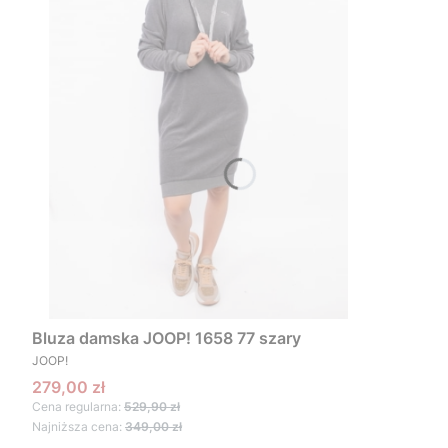
Bluza damska JOOP! 1658 77 szary
PRODUCENT
JOOP!
Cena promocyjna
279,00 zł
Cena regularna:
529,90 zł
Najniższa cena:
349,00 zł