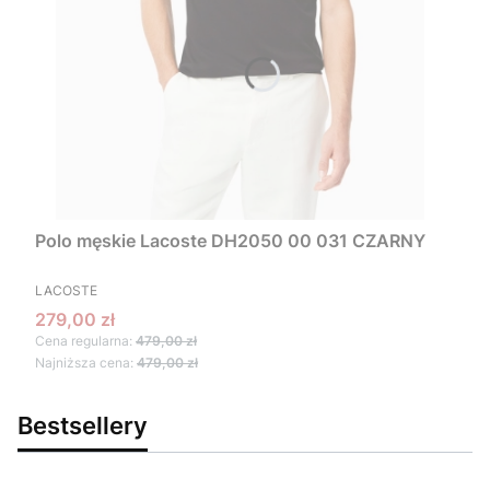
Polo męskie Lacoste DH2050 00 031 CZARNY
PRODUCENT
LACOSTE
Cena promocyjna
279,00 zł
Cena regularna:
479,00 zł
Najniższa cena:
479,00 zł
Bestsellery