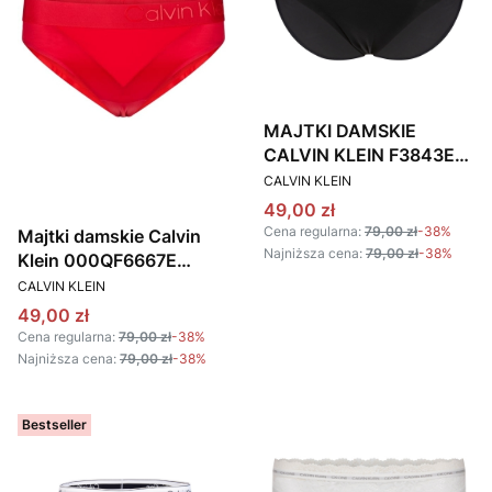
MAJTKI DAMSKIE
CALVIN KLEIN F3843E
PRODUCENT
CZARNE
CALVIN KLEIN
Cena promocyjna
49,00 zł
Cena regularna:
79,00 zł
-38%
Majtki damskie Calvin
Najniższa cena:
79,00 zł
-38%
Klein 000QF6667E
PRODUCENT
CZERWONE
CALVIN KLEIN
Cena promocyjna
49,00 zł
Cena regularna:
79,00 zł
-38%
Najniższa cena:
79,00 zł
-38%
Bestseller