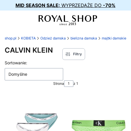
MID SEASON SALE:
WYPRZEDAŻE DO
-70%
al-shop.pl
KOBIETA
Odzież damska
bielizna damska
majtki damskie
CALVIN KLEIN
Filtry
Lista produktów
Sortowanie:
Domyślne
Strona
z 1