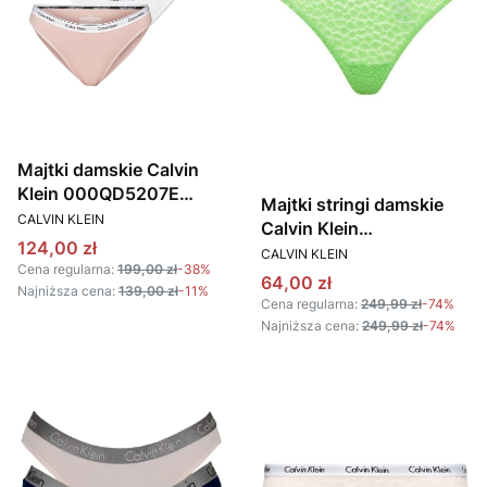
Majtki damskie Calvin
Klein 000QD5207E
Majtki stringi damskie
PRODUCENT
beżowy biały zielony
CALVIN KLEIN
Calvin Klein
Cena promocyjna
124,00 zł
PRODUCENT
000QF7175E zielony
CALVIN KLEIN
Cena regularna:
199,00 zł
-38%
Cena promocyjna
64,00 zł
Najniższa cena:
139,00 zł
-11%
Cena regularna:
249,99 zł
-74%
Najniższa cena:
249,99 zł
-74%