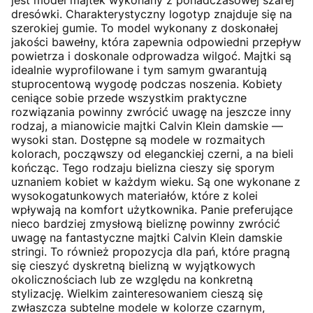
dresówki. Charakterystyczny logotyp znajduje się na
szerokiej gumie. To model wykonany z doskonałej
jakości bawełny, która zapewnia odpowiedni przepływ
powietrza i doskonale odprowadza wilgoć. Majtki są
idealnie wyprofilowane i tym samym gwarantują
stuprocentową wygodę podczas noszenia. Kobiety
ceniące sobie przede wszystkim praktyczne
rozwiązania powinny zwrócić uwagę na jeszcze inny
rodzaj, a mianowicie majtki Calvin Klein damskie —
wysoki stan. Dostępne są modele w rozmaitych
kolorach, począwszy od eleganckiej czerni, a na bieli
kończąc. Tego rodzaju bielizna cieszy się sporym
uznaniem kobiet w każdym wieku. Są one wykonane z
wysokogatunkowych materiałów, które z kolei
wpływają na komfort użytkownika. Panie preferujące
nieco bardziej zmysłową bieliznę powinny zwrócić
uwagę na fantastyczne majtki Calvin Klein damskie
stringi. To również propozycja dla pań, które pragną
się cieszyć dyskretną bielizną w wyjątkowych
okolicznościach lub ze względu na konkretną
stylizację. Wielkim zainteresowaniem cieszą się
zwłaszcza subtelne modele w kolorze czarnym,