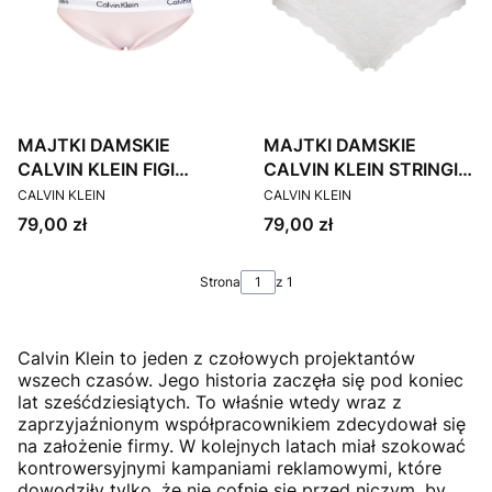
MAJTKI DAMSKIE
MAJTKI DAMSKIE
CALVIN KLEIN FIGI
CALVIN KLEIN STRINGI
PRODUCENT
PRODUCENT
RÓŻOWE
BIAŁE
CALVIN KLEIN
CALVIN KLEIN
Cena
Cena
79,00 zł
79,00 zł
Strona
z 1
Calvin Klein to jeden z czołowych projektantów
wszech czasów. Jego historia zaczęła się pod koniec
lat sześćdziesiątych. To właśnie wtedy wraz z
zaprzyjaźnionym współpracownikiem zdecydował się
na założenie firmy. W kolejnych latach miał szokować
kontrowersyjnymi kampaniami reklamowymi, które
dowodziły tylko, że nie cofnie się przed niczym, by