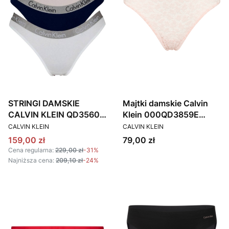
STRINGI DAMSKIE
Majtki damskie Calvin
CALVIN KLEIN QD3560E
Klein 000QD3859E
PRODUCENT
PRODUCENT
KOLOROWE 3 PACK
różowy
CALVIN KLEIN
CALVIN KLEIN
Cena promocyjna
Cena
159,00 zł
79,00 zł
Cena regularna:
229,00 zł
-31%
Najniższa cena:
209,10 zł
-24%