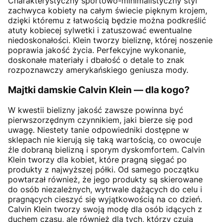
Charakterystyczny sportowo-minimalistyczny styl
zachwyca kobiety na całym świecie pięknym krojem,
dzięki któremu z łatwością będzie można podkreślić
atuty kobiecej sylwetki i zatuszować ewentualne
niedoskonałości. Klein tworzy bieliznę, której noszenie
poprawia jakość życia. Perfekcyjne wykonanie,
doskonałe materiały i dbałość o detale to znak
rozpoznawczy amerykańskiego geniusza mody.
Majtki damskie Calvin Klein — dla kogo?
W kwestii bielizny jakość zawsze powinna być
pierwszorzędnym czynnikiem, jaki bierze się pod
uwagę. Niestety tanie odpowiedniki dostępne w
sklepach nie kierują się taką wartością, co owocuje
źle dobraną bielizną i sporym dyskomfortem. Calvin
Klein tworzy dla kobiet, które pragną sięgać po
produkty z najwyższej półki. Od samego początku
powtarzał również, że jego produkty są skierowane
do osób niezależnych, wytrwale dążących do celu i
pragnących cieszyć się wyjątkowością na co dzień.
Calvin Klein tworzy swoją modę dla osób idących z
duchem czasu, ale również dla tych, którzy czują