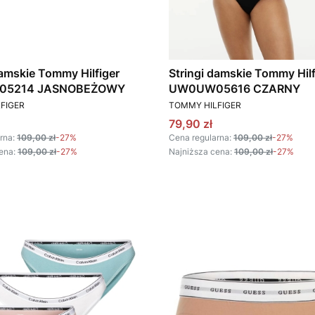
damskie Tommy Hilfiger
Stringi damskie Tommy Hilf
5214 JASNOBEŻOWY
UW0UW05616 CZARNY
T
PRODUCENT
FIGER
TOMMY HILFIGER
omocyjna
Cena promocyjna
79,90 zł
rna:
109,00 zł
-27%
Cena regularna:
109,00 zł
-27%
ena:
109,00 zł
-27%
Najniższa cena:
109,00 zł
-27%