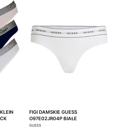
 KLEIN
FIGI DAMSKIE GUESS
ACK
O97E02JR04P BIAŁE
PRODUCENT
GUESS