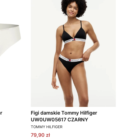
r
Figi damskie Tommy Hilfiger
UW0UW05617 CZARNY
PRODUCENT
TOMMY HILFIGER
Cena promocyjna
79,90 zł