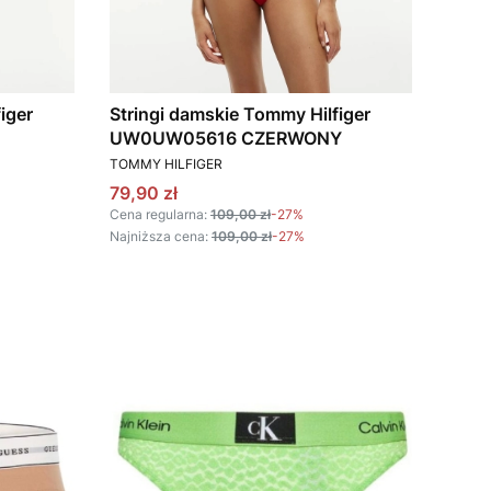
iger
Stringi damskie Tommy Hilfiger
UW0UW05616 CZERWONY
PRODUCENT
TOMMY HILFIGER
Cena promocyjna
79,90 zł
Cena regularna:
109,00 zł
-27%
Najniższa cena:
109,00 zł
-27%