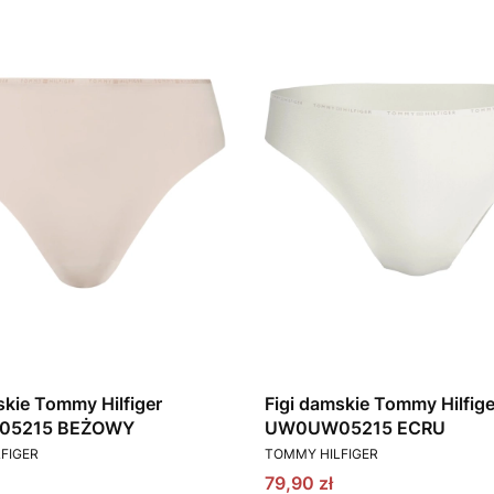
skie Tommy Hilfiger
Figi damskie Tommy Hilfige
5215 BEŻOWY
UW0UW05215 ECRU
T
PRODUCENT
FIGER
TOMMY HILFIGER
omocyjna
Cena promocyjna
79,90 zł