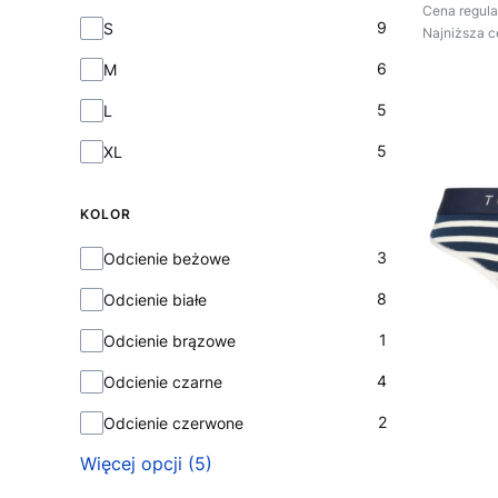
Cena regula
9
S
Najniższa c
6
M
5
L
5
XL
KOLOR
Kolor
3
Odcienie beżowe
8
Odcienie białe
1
Odcienie brązowe
4
Odcienie czarne
2
Odcienie czerwone
Więcej opcji (5)