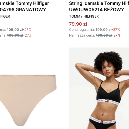
damskie Tommy Hilfiger
Stringi damskie Tommy Hilf
04796 GRANATOWY
UW0UW05214 BEŻOWY
T
PRODUCENT
FIGER
TOMMY HILFIGER
omocyjna
Cena promocyjna
79,90 zł
rna:
109,00 zł
-27%
Cena regularna:
109,00 zł
-27%
ena:
109,00 zł
-27%
Najniższa cena:
109,00 zł
-27%