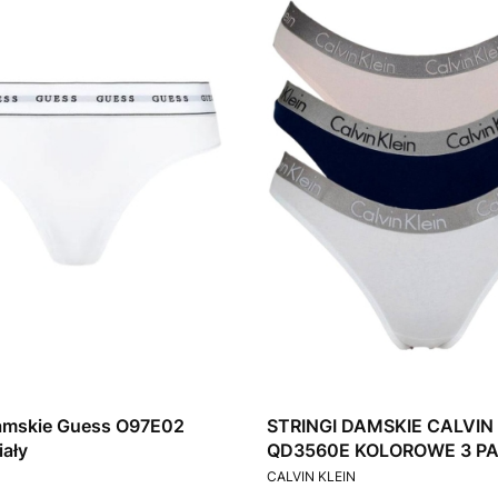
damskie Guess O97E02
STRINGI DAMSKIE CALVIN
ały
QD3560E KOLOROWE 3 P
T
PRODUCENT
CALVIN KLEIN