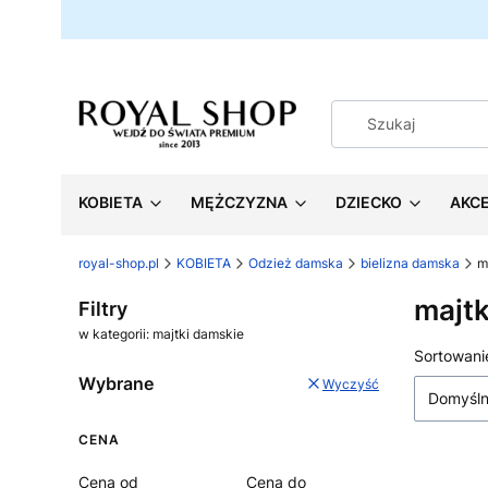
KOBIETA
MĘŻCZYZNA
DZIECKO
AKC
royal-shop.pl
KOBIETA
Odzież damska
bielizna damska
m
majtk
Filtry
w kategorii: majtki damskie
Lista
Sortowani
Wybrane
Wyczyść
Domyśl
CENA
Cena od
Cena do