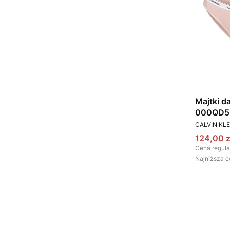
Majtki d
000QD52
PRODUCEN
CALVIN KLE
Cena pr
124,00 z
Cena regula
Najniższa c