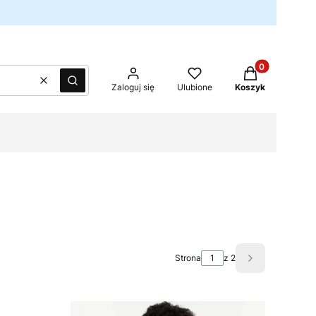
Produkty w kos
Wyczyść
Szukaj
Zaloguj się
Ulubione
Koszyk
Strona
z 2
Następne pro