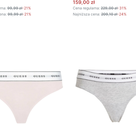
omocyjna
Cena promocyjna
159,00 zł
rna:
99,99 zł
-21%
Cena regularna:
229,00 zł
-31%
ena:
99,99 zł
-21%
Najniższa cena:
209,10 zł
-24%