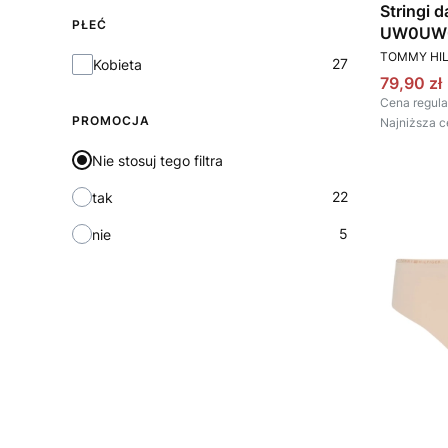
Stringi 
PŁEĆ
UW0UW
PRODUCEN
TOMMY HIL
Płeć
27
Kobieta
Cena pr
79,90 zł
Cena regula
PROMOCJA
Najniższa c
Nie stosuj tego filtra
22
tak
5
nie