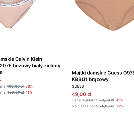
amskie Calvin Klein
07E beżowy biały zielony
T
Majtki damskie Guess O97
IN
KBBU1 brązowy
omocyjna
ł
PRODUCENT
rna:
199,00 zł
-38%
GUESS
ena:
139,00 zł
-11%
Cena promocyjna
49,00 zł
Cena regularna:
89,00 zł
-45%
Najniższa cena:
74,90 zł
-35%