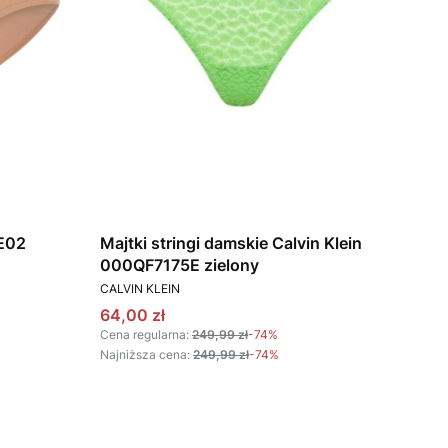
E02
Majtki stringi damskie Calvin Klein
000QF7175E zielony
PRODUCENT
CALVIN KLEIN
Cena promocyjna
64,00 zł
Cena regularna:
249,99 zł
-74%
Najniższa cena:
249,99 zł
-74%