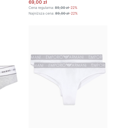
Cena promocyjna
69,00 zł
Cena regularna:
89,00 zł
-22%
Najniższa cena:
89,00 zł
-22%