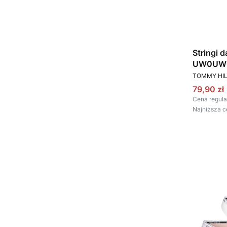
Stringi 
UW0UW0
PRODUCEN
TOMMY HIL
Cena pr
79,90 zł
Cena regula
Najniższa c