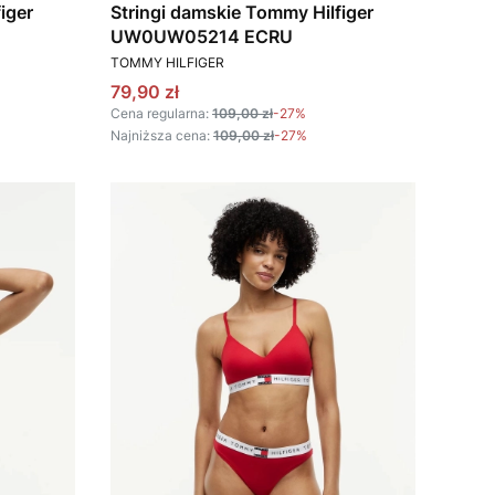
iger
Stringi damskie Tommy Hilfiger
UW0UW05214 ECRU
PRODUCENT
TOMMY HILFIGER
Cena promocyjna
79,90 zł
Cena regularna:
109,00 zł
-27%
Najniższa cena:
109,00 zł
-27%