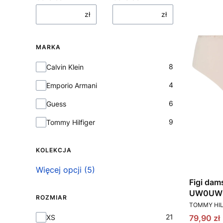
zł
zł
MARKA
Marka
8
Calvin Klein
4
Emporio Armani
6
Guess
9
Tommy Hilfiger
KOLEKCJA
Kolekcja
Więcej opcji (5)
Figi dam
UW0UW0
ROZMIAR
PRODUCEN
TOMMY HIL
Rozmiar
21
Cena pr
XS
79,90 zł