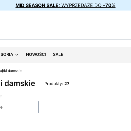
MID SEASON SALE:
WYPRZEDAŻE DO
-70%
ESORIA
NOWOŚCI
SALE
ajtki damskie
i damskie
Produkty:
27
 produktów
e:
ne