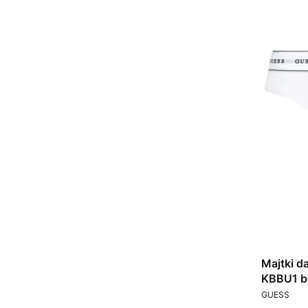
Majtki 
KBBU1 bi
PRODUCEN
GUESS