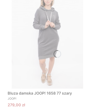
Bluza damska JOOP! 1658 77 szary
PRODUCENT
JOOP!
Cena promocyjna
279,00 zł