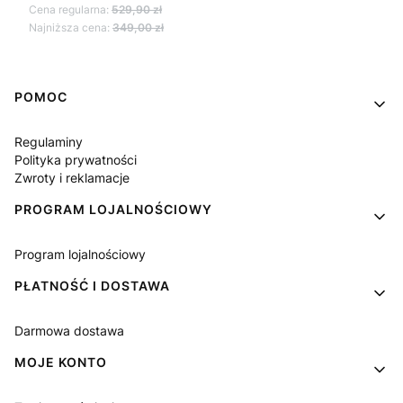
Cena regularna:
529,90 zł
Najniższa cena:
349,00 zł
Linki w stopce
POMOC
Regulaminy
Polityka prywatności
Zwroty i reklamacje
PROGRAM LOJALNOŚCIOWY
Program lojalnościowy
PŁATNOŚĆ I DOSTAWA
Darmowa dostawa
MOJE KONTO