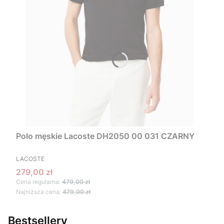
Polo męskie Lacoste DH2050 00 031 CZARNY
PRODUCENT
LACOSTE
Cena promocyjna
279,00 zł
Cena regularna:
479,00 zł
Najniższa cena:
479,00 zł
Bestsellery