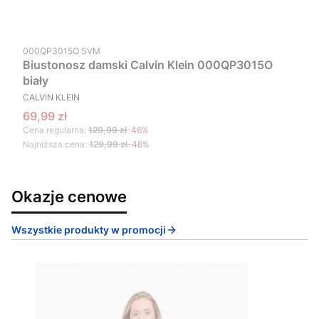
Kod produktu
000QP3015O SVM
Biustonosz damski Calvin Klein 000QP3015O
biały
PRODUCENT
CALVIN KLEIN
Cena promocyjna
69,99 zł
Cena regularna:
129,99 zł
-46%
Najniższa cena:
129,99 zł
-46%
Okazje cenowe
Wszystkie produkty w promocji